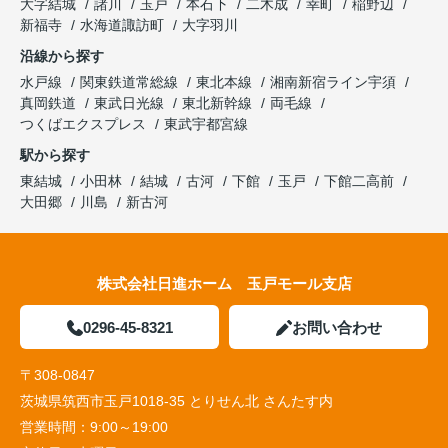
大字結城
諸川
玉戸
本石下
二木成
幸町
稲野辺
新福寺
水海道諏訪町
大字羽川
沿線から探す
水戸線
関東鉄道常総線
東北本線
湘南新宿ライン宇須
真岡鉄道
東武日光線
東北新幹線
両毛線
つくばエクスプレス
東武宇都宮線
駅から探す
東結城
小田林
結城
古河
下館
玉戸
下館二高前
大田郷
川島
新古河
株式会社日進ホーム 玉戸モール支店
0296-45-8321
お問い合わせ
〒308-0847
茨城県筑西市玉戸1018-35 とりせん北 さんたす内
営業時間：
9:00～19:00