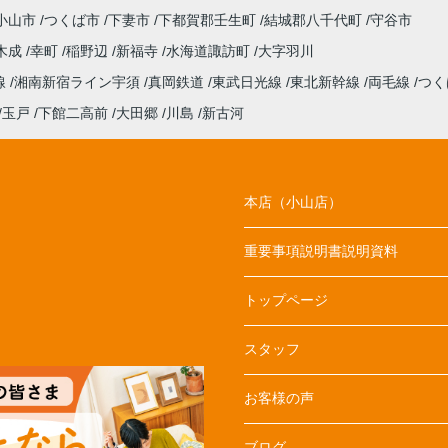
小山市
つくば市
下妻市
下都賀郡壬生町
結城郡八千代町
守谷市
木成
幸町
稲野辺
新福寺
水海道諏訪町
大字羽川
線
湘南新宿ライン宇須
真岡鉄道
東武日光線
東北新幹線
両毛線
つく
玉戸
下館二高前
大田郷
川島
新古河
本店（小山店）
重要事項説明書説明資料
トップページ
スタッフ
お客様の声
ブログ