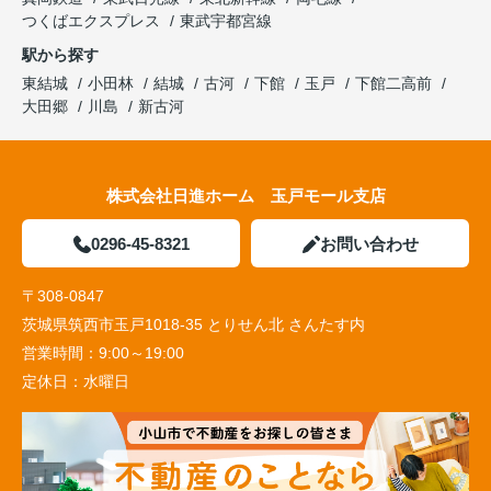
つくばエクスプレス
東武宇都宮線
駅から探す
東結城
小田林
結城
古河
下館
玉戸
下館二高前
大田郷
川島
新古河
株式会社日進ホーム 玉戸モール支店
0296-45-8321
お問い合わせ
〒308-0847
茨城県筑西市玉戸1018-35 とりせん北 さんたす内
営業時間：
9:00～19:00
定休日：
水曜日