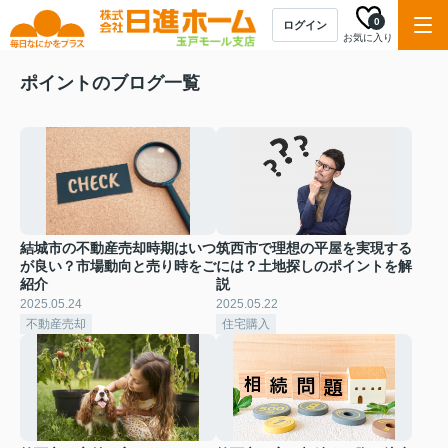
0
ログイン
お気に入り
ポイントのブログ一覧
結城市の不動産売却時期はいつ
筑西市で理想の平屋を実現する
が良い？市場動向と売り時をご
には？土地探しのポイントを解
紹介
説
2025.05.24
2025.05.22
不動産売却
住宅購入