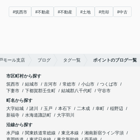
#筑西市
#不動産
#不動産
#土地
#売却
#中古
戸モール支店
ブログ
タグ一覧
ポイントのブログ一覧
市区町村から探す
筑西市
結城市
古河市
常総市
小山市
つくば市
下妻市
下都賀郡壬生町
結城郡八千代町
守谷市
町名から探す
大字結城
諸川
玉戸
本石下
二木成
幸町
稲野辺
新福寺
水海道諏訪町
大字羽川
沿線から探す
水戸線
関東鉄道常総線
東北本線
湘南新宿ライン宇須
真岡鉄道
東武日光線
東北新幹線
両毛線