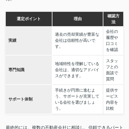
確認方
選定ポイント
理由
法
会社の
過去の売却実績が豊富な
履歴や
実績
会社は信頼性が高いで
口コミ
す。
を確認
スタッ
地域特性を理解している
フとの
専門知識
会社は、適切なアドバイ
面談で
スができます。
質問
手続きが円滑に進むよ
提供サ
う、サポートが充実して
ービス
サポート体制
いる会社を選びましょ
内容を
う。
比較
最終的には、複数の不動産会社に相談し、信頼できるパート