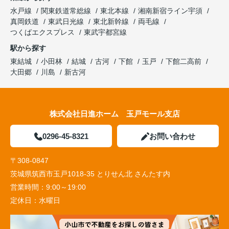
水戸線
関東鉄道常総線
東北本線
湘南新宿ライン宇須
真岡鉄道
東武日光線
東北新幹線
両毛線
つくばエクスプレス
東武宇都宮線
駅から探す
東結城
小田林
結城
古河
下館
玉戸
下館二高前
大田郷
川島
新古河
株式会社日進ホーム 玉戸モール支店
0296-45-8321
お問い合わせ
〒308-0847
茨城県筑西市玉戸1018-35 とりせん北 さんたす内
営業時間：
9:00～19:00
定休日：
水曜日