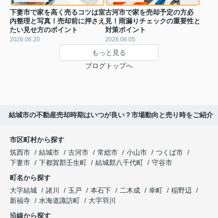
下妻市で家を高く売るコツは室
古河市で家を売却予定の方必
内整理と写真！売却前に押さえ
見！雨漏りチェックの重要性と
たい見せ方のポイント
対策ポイント
2026.06.20
2026.06.05
もっと見る
ブログトップへ
結城市の不動産売却時期はいつが良い？市場動向と売り時をご紹介
市区町村から探す
筑西市
結城市
古河市
常総市
小山市
つくば市
下妻市
下都賀郡壬生町
結城郡八千代町
守谷市
町名から探す
大字結城
諸川
玉戸
本石下
二木成
幸町
稲野辺
新福寺
水海道諏訪町
大字羽川
沿線から探す