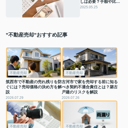
しは必要？手順や比較
方法をご紹介
2025.05.25
”不動産売却”おすすめ記事
不動産売却
不動産売却
筑西市で不動産の売れ残りを防
古河市で家を売却する前に知る
ぐには？売却価格の決め方を解
べき契約不適合責任とは？築古
説
戸建のリスクを解説
2026.07.29
2026.07.26
不動産売却
不動産売却