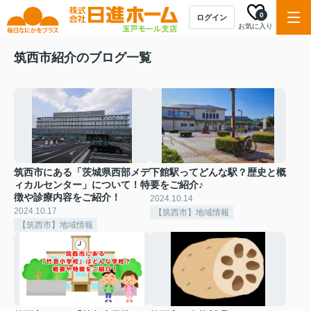
0
ログイン
お気に入り
筑西市紹介のブログ一覧
筑西市にある「茨城県西部メデ
下館駅ってどんな駅？歴史と概
ィカルセンター」について！特
要をご紹介♪
徴や診療内容をご紹介！
2024.10.14
2024.10.17
【筑西市】地域情報
【筑西市】地域情報