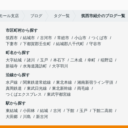
モール支店
ブログ
タグ一覧
筑西市紹介のブログ一覧
市区町村から探す
筑西市
結城市
古河市
常総市
小山市
つくば市
下妻市
下都賀郡壬生町
結城郡八千代町
守谷市
町名から探す
大字結城
諸川
玉戸
本石下
二木成
幸町
稲野辺
新福寺
水海道諏訪町
大字羽川
沿線から探す
水戸線
関東鉄道常総線
東北本線
湘南新宿ライン宇須
真岡鉄道
東武日光線
東北新幹線
両毛線
つくばエクスプレス
東武宇都宮線
駅から探す
東結城
小田林
結城
古河
下館
玉戸
下館二高前
大田郷
川島
新古河