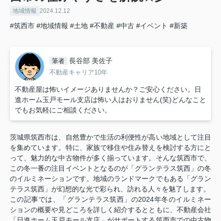
地域情報
2024.12.12
#筑西市
#地域情報
#土地
#不動産
#中古
#イベント
#新築
長谷部 美佐子
筆者
不動産キャリア10年
不動産屋は怖いイメージありませんか？ご安心ください。日
進ホーム玉戸モール支店は怖い人はおりません(笑)どんなこと
でもお気軽にご相談ください。
茨城県筑西市は、自然豊かで生活の利便性が高い地域として注目
を集めています。特に、家族で移住や住み替えを検討する方にと
って、魅力的な中古物件が多く揃っています。そんな筑西市で、
この冬一番の注目イベントとなるのが「グランテラス筑西」の冬
のイルミネーションです。地域のランドマークでもある「グラン
テラス筑西」が幻想的な光で彩られ、訪れる人々を魅了します。
この記事では、「グランテラス筑西」の2024年冬のイルミネー
ションの概要や見どころを詳しく紹介するとともに、不動産会社
「日進ホーム玉戸モール支店」がサポートする筑西市での中古物