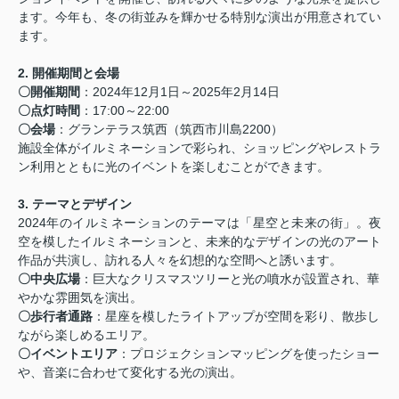
ます。今年も、冬の街並みを輝かせる特別な演出が用意されてい
ます。
2. 開催期間と会場
〇開催期間
：2024年12月1日～2025年2月14日
〇点灯時間
：17:00～22:00
〇会場
：グランテラス筑西（筑西市川島2200）
施設全体がイルミネーションで彩られ、ショッピングやレストラ
ン利用とともに光のイベントを楽しむことができます。
3. テーマとデザイン
2024年のイルミネーションのテーマは「星空と未来の街」。夜
空を模したイルミネーションと、未来的なデザインの光のアート
作品が共演し、訪れる人々を幻想的な空間へと誘います。
〇中央広場
：巨大なクリスマスツリーと光の噴水が設置され、華
やかな雰囲気を演出。
〇歩行者通路
：星座を模したライトアップが空間を彩り、散歩し
ながら楽しめるエリア。
〇イベントエリア
：プロジェクションマッピングを使ったショー
や、音楽に合わせて変化する光の演出。