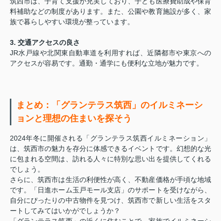
筑西市は、子育て支援が充実しており、子ども医療費助成や保育
料補助などの制度があります。また、公園や教育施設が多く、家
族で暮らしやすい環境が整っています。
3. 交通アクセスの良さ
JR水戸線や北関東自動車道を利用すれば、近隣都市や東京への
アクセスが容易です。通勤・通学にも便利な立地が魅力です。
まとめ：「グランテラス筑西」のイルミネーシ
ョンと理想の住まいを探そう
2024年冬に開催される「グランテラス筑西イルミネーション」
は、筑西市の魅力を存分に体感できるイベントです。幻想的な光
に包まれる空間は、訪れる人々に特別な思い出を提供してくれる
でしょう。
さらに、筑西市は生活の利便性が高く、不動産価格が手頃な地域
です。「日進ホーム玉戸モール支店」のサポートを受けながら、
自分にぴったりの中古物件を見つけ、筑西市で新しい生活をスタ
ートしてみてはいかがでしょうか？
「グランテラス筑西」の近くに住むことで、家族でイルミネーシ