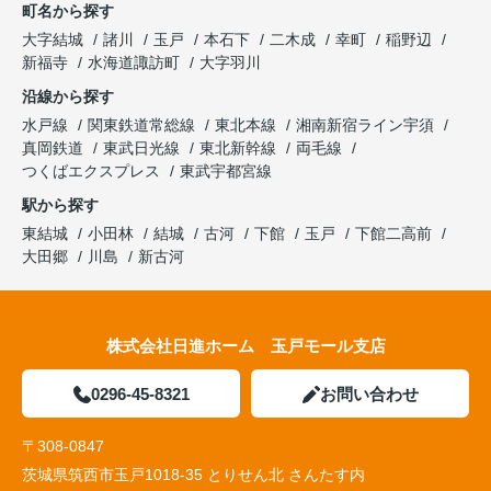
町名から探す
大字結城
諸川
玉戸
本石下
二木成
幸町
稲野辺
新福寺
水海道諏訪町
大字羽川
沿線から探す
水戸線
関東鉄道常総線
東北本線
湘南新宿ライン宇須
真岡鉄道
東武日光線
東北新幹線
両毛線
つくばエクスプレス
東武宇都宮線
駅から探す
東結城
小田林
結城
古河
下館
玉戸
下館二高前
大田郷
川島
新古河
株式会社日進ホーム 玉戸モール支店
0296-45-8321
お問い合わせ
〒308-0847
茨城県筑西市玉戸1018-35 とりせん北 さんたす内