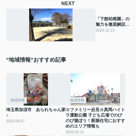
NEXT
「下館幼稚園」の
魅力を徹底解説！
筑西市で安心の子
2024.12.13
育てを♪
”地域情報”おすすめ記事
地域情報
地域情報
埼玉県加須市 あられちゃん家
☆ファミリー必見☆真岡ハイト
♪
ラ運動公園 子ども広場でのび
のび遊ぼう！新築住宅におすす
2025.04.07
めのエリア情報も
2025.02.11