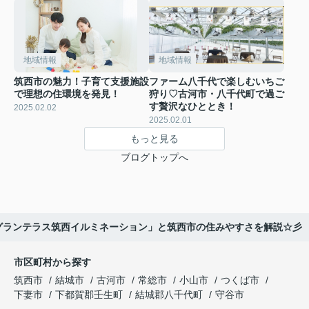
地域情報
地域情報
筑西市の魅力！子育て支援施設
ファーム八千代で楽しむいちご
で理想の住環境を発見！
狩り♡古河市・八千代町で過ご
す贅沢なひととき！
2025.02.02
2025.02.01
もっと見る
ブログトップへ
グランテラス筑西イルミネーション」と筑西市の住みやすさを解説☆彡
市区町村から探す
筑西市
結城市
古河市
常総市
小山市
つくば市
下妻市
下都賀郡壬生町
結城郡八千代町
守谷市