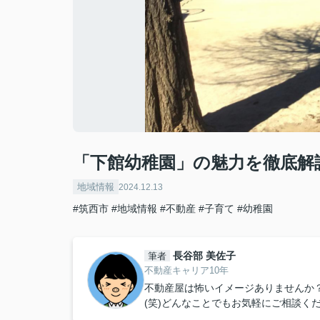
「下館幼稚園」の魅力を徹底解
地域情報
2024.12.13
#筑西市
#地域情報
#不動産
#子育て
#幼稚園
長谷部 美佐子
筆者
不動産キャリア10年
不動産屋は怖いイメージありませんか
(笑)どんなことでもお気軽にご相談く