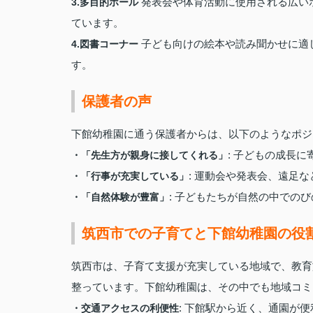
発表会や体育活動に使用される広い
3.多目的ホール
ています。
子ども向けの絵本や読み聞かせに適
4.図書コーナー
す。
保護者の声
下館幼稚園に通う保護者からは、以下のようなポジ
: 子どもの成長
・「先生方が親身に接してくれる」
: 運動会や発表会、遠足
・「行事が充実している」
: 子どもたちが自然の中での
・「自然体験が豊富」
筑西市での子育てと下館幼稚園の役
筑西市は、子育て支援が充実している地域で、教育
整っています。下館幼稚園は、その中でも地域コミ
: 下館駅から近く、通園が
・交通アクセスの利便性