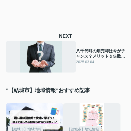
NEXT
八千代町の畑売却は今がチ
ャンス？メリット＆失敗し
ないコツを紹介！
2025.03.04
”【結城市】地域情報”おすすめ記事
【結城市】地域情報
【結城市】地域情報