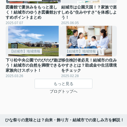
図書館で夏休みをもっと楽し
結城市は公園天国！？家族で楽
く！結城市のゆうき図書館おす
しめる“住みやすさ”を体感しよ
すめポイントまとめ
う！
2025.07.07
2025.06.05
【結城市】地域情報
【結城市】地域情報
下り松中央公園でのびのび遊ぼ
移住検討者必見！結城市の住み
う！結城市の自然を満喫できる
やすさとは？助成金や生活環境
家族向けスポット！
をチェック
2025.03.26
2025.02.28
もっと見る
ブログトップへ
ひな祭りの意味とは？由来・飾り方・結城市での楽しみ方を解説！