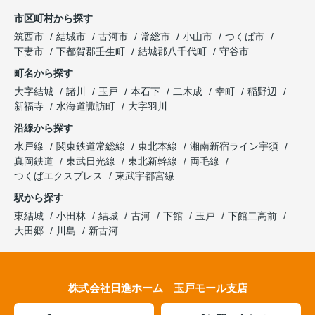
市区町村から探す
筑西市
結城市
古河市
常総市
小山市
つくば市
下妻市
下都賀郡壬生町
結城郡八千代町
守谷市
町名から探す
大字結城
諸川
玉戸
本石下
二木成
幸町
稲野辺
新福寺
水海道諏訪町
大字羽川
沿線から探す
水戸線
関東鉄道常総線
東北本線
湘南新宿ライン宇須
真岡鉄道
東武日光線
東北新幹線
両毛線
つくばエクスプレス
東武宇都宮線
駅から探す
東結城
小田林
結城
古河
下館
玉戸
下館二高前
大田郷
川島
新古河
株式会社日進ホーム 玉戸モール支店