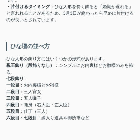
・片付けるタイミング
：ひな人形を長く飾ると「婚期が遅れる」
と言われることがあるため、3月3日が終わったら早めに片付ける
のが良いとされています。
ひな壇の並べ方
ひな人形の飾り方にはいくつかの形式があります。
親王飾り（段飾りなし）
：シンプルにお内裏様とお雛様のみを飾
る。
七段飾り
：
一段目
：お内裏様とお雛様
二段目
：三人官女
三段目
：五人囃子
四段目
：随身（右大臣・左大臣）
五段目
：仕丁（三人）
六段目・七段目
：嫁入り道具や御所車など