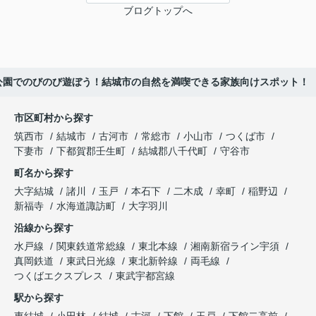
ブログトップへ
公園でのびのび遊ぼう！結城市の自然を満喫できる家族向けスポット！
市区町村から探す
筑西市
結城市
古河市
常総市
小山市
つくば市
下妻市
下都賀郡壬生町
結城郡八千代町
守谷市
町名から探す
大字結城
諸川
玉戸
本石下
二木成
幸町
稲野辺
新福寺
水海道諏訪町
大字羽川
沿線から探す
水戸線
関東鉄道常総線
東北本線
湘南新宿ライン宇須
真岡鉄道
東武日光線
東北新幹線
両毛線
つくばエクスプレス
東武宇都宮線
駅から探す
東結城
小田林
結城
古河
下館
玉戸
下館二高前