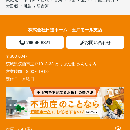
大田郷
川島
新古河
株式会社日進ホーム 玉戸モール支店
0296-45-8321
お問い合わせ
〒308-0847
茨城県筑西市玉戸1018-35 とりせん北 さんたす内
営業時間：
9:00～19:00
定休日：
水曜日
本店（小山店）