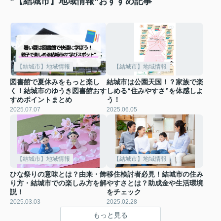
”【結城市】地域情報”おすすめ記事
【結城市】地域情報
【結城市】地域情報
図書館で夏休みをもっと楽し
結城市は公園天国！？家族で楽
く！結城市のゆうき図書館おす
しめる“住みやすさ”を体感しよ
すめポイントまとめ
う！
2025.07.07
2025.06.05
【結城市】地域情報
【結城市】地域情報
ひな祭りの意味とは？由来・飾
移住検討者必見！結城市の住み
り方・結城市での楽しみ方を解
やすさとは？助成金や生活環境
説！
をチェック
2025.03.03
2025.02.28
もっと見る