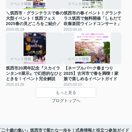
イベント情報
イベント情報
＼筑西市・グランテラスで春の
筑西市の春イベント！グランテ
大型イベント！筑西フェス
ラス筑西で無料開催「しもだて
2025春の見どころをご紹介／
吹奏楽団ウインドコンサート」
2025.05.19
2025.04.10
イベント情報
イベント情報
筑西市20周年記念『スカイラ
【ネーブルパーク春まつり
ンタン®展示』で幻想的なひと
2025】古河市で春を満喫！家
ときを！イベント完全解説
族で楽しめるイベントガイド
2025.03.28
2025.03.23
もっと見る
ブログトップへ
年「二十歳の集い」筑西市で新たな一歩を！式典情報と役立つ参加ガイド