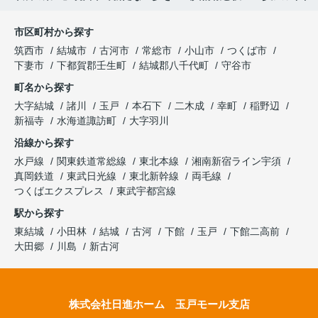
市区町村から探す
筑西市
結城市
古河市
常総市
小山市
つくば市
下妻市
下都賀郡壬生町
結城郡八千代町
守谷市
町名から探す
大字結城
諸川
玉戸
本石下
二木成
幸町
稲野辺
新福寺
水海道諏訪町
大字羽川
沿線から探す
水戸線
関東鉄道常総線
東北本線
湘南新宿ライン宇須
真岡鉄道
東武日光線
東北新幹線
両毛線
つくばエクスプレス
東武宇都宮線
駅から探す
東結城
小田林
結城
古河
下館
玉戸
下館二高前
大田郷
川島
新古河
株式会社日進ホーム 玉戸モール支店