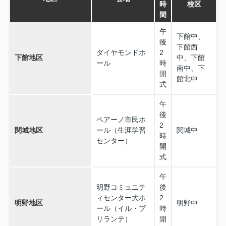
時
校区
間
午
下館中、
後
下館西
ダイヤモンドホ
2
下館地区
中、下館
ール
時
南中、下
開
館北中
式
午
後
ペアーノ市民ホ
2
関城地区
ール（生涯学習
関城中
時
センター）
開
式
午
明野コミュニテ
後
ィセンター大ホ
2
明野地区
明野中
ール（イル・ブ
時
リランテ）
開