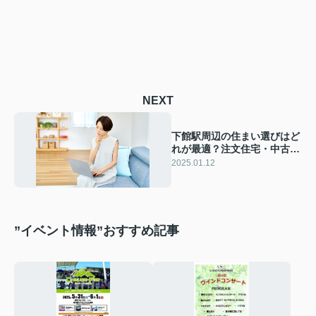
NEXT
下館駅周辺の住まい選びはど
れが最適？注文住宅・中古戸
建・新築戸建を徹底比較！
2025.01.12
”イベント情報”おすすめ記事