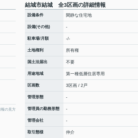
結城市結城 全3区画の詳細情報
設備条件
閑静な住宅地
設備(その他)
-
駐車場/月額
-/-
土地権利
所有権
国土法届出
不要
用途地域
第一種低層住居専用
区画数
3区画 / 2戸
管理形態
-
管理員の勤務形態
-
情報の見方
管理会社
-
取引態様
仲介