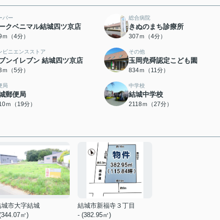
ーパー
総合病院
ークベニマル結城四ツ京店
きぬのまち診療所
99ｍ（4分）
307ｍ（4分）
ンビニエンスストア
その他
ブンイレブン 結城四ツ京店
玉岡尭舜認定こども園
33ｍ（5分）
834ｍ（11分）
便局
中学校
城郵便局
結城中学校
510ｍ（19分）
2118ｍ（27分）
結城市大字結城
結城市新福寺３丁目
 (344.07㎡)
- (382.95㎡)