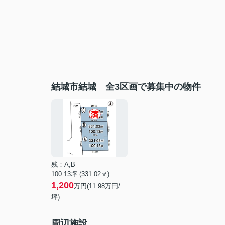
結城市結城 全3区画で募集中の物件
残：A,B
100.13坪 (331.02㎡)
1,200
万円(11.98万円/
坪)
周辺施設