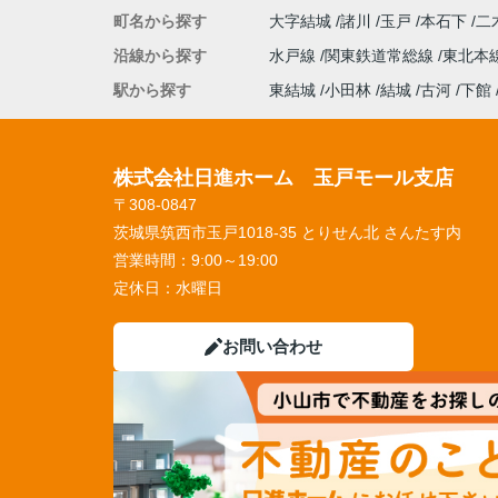
町名から探す
大字結城
諸川
玉戸
本石下
二
沿線から探す
水戸線
関東鉄道常総線
東北本
駅から探す
東結城
小田林
結城
古河
下館
株式会社日進ホーム 玉戸モール支店
〒308-0847
茨城県筑西市玉戸1018-35 とりせん北 さんたす内
営業時間：
9:00～19:00
定休日：
水曜日
お問い合わせ