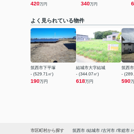
420
340
6
万円
万円
よく見られている物件
筑西市下平塚
結城市大字結城
筑西市
- (529.71㎡)
- (344.07㎡)
- (289
190
618
590
万円
万円
市区町村から探す
筑西市
結城市
古河市
常総市