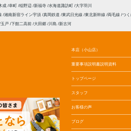
木成
幸町
稲野辺
新福寺
水海道諏訪町
大字羽川
線
湘南新宿ライン宇須
真岡鉄道
東武日光線
東北新幹線
両毛線
つく
玉戸
下館二高前
大田郷
川島
新古河
本店（小山店）
重要事項説明書説明資料
トップページ
スタッフ
お客様の声
ブログ