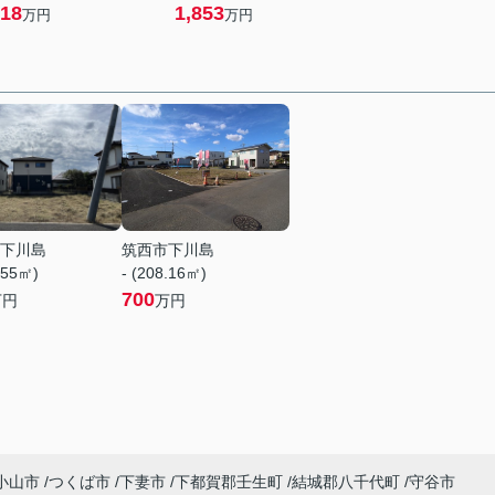
18
1,853
万円
万円
下川島
筑西市下川島
.55㎡)
- (208.16㎡)
700
万円
万円
小山市
つくば市
下妻市
下都賀郡壬生町
結城郡八千代町
守谷市