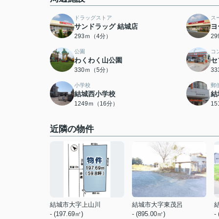
ドラッグストア
ス
サンドラッグ 結城店
ヨ
293ｍ（4分）
2
公園
コ
わくわく山公園
セ
330ｍ（5分）
3
小学校
郵
結城西小学校
結
1249ｍ（16分）
1
近隣の物件
結城市大字上山川
結城市大字東茂呂
- (197.69㎡)
- (895.00㎡)
-