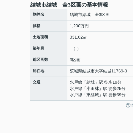
結城市結城 全3区画の基本情報
物件名
結城市結城 全3区画
価格
1,200万円
土地面積
331.02㎡
築年月
-（-）
総区画数
3区画
所在地
茨城県
結城市
大字結城
11769-3
交通
水戸線
「
結城
」駅 徒歩19分
水戸線
「
小田林
」駅 徒歩25分
水戸線
「
東結城
」駅 徒歩39分