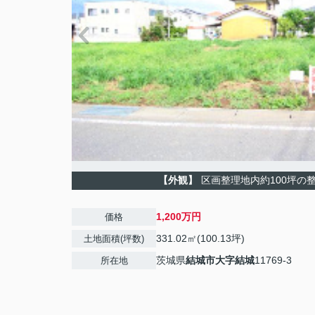
【外観】
区画整理地内約100坪の
1,200万円
価格
331.02㎡(100.13坪)
土地面積(坪数)
茨城県
結城市
大字結城
11769-3
所在地