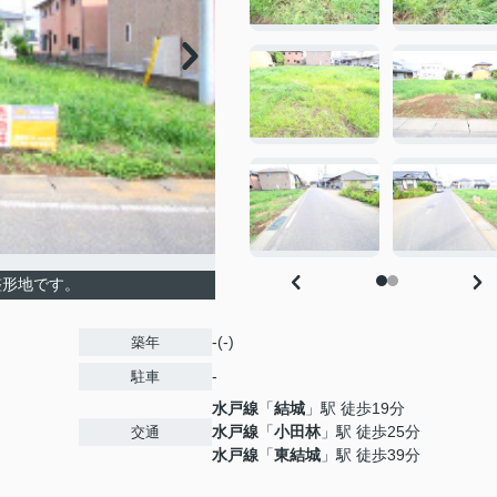
整形地です。
-(-)
築年
-
駐車
水戸線
「
結城
」駅 徒歩19分
水戸線
「
小田林
」駅 徒歩25分
交通
水戸線
「
東結城
」駅 徒歩39分