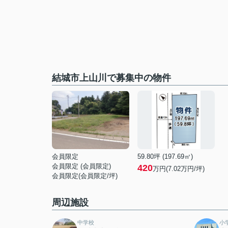
結城市上山川で募集中の物件
会員限定
59.80坪 (197.69㎡)
会員限定
(
会員限定
)
420
万円(7.02万円/坪)
会員限定
(
会員限定
/坪)
周辺施設
中学校
小