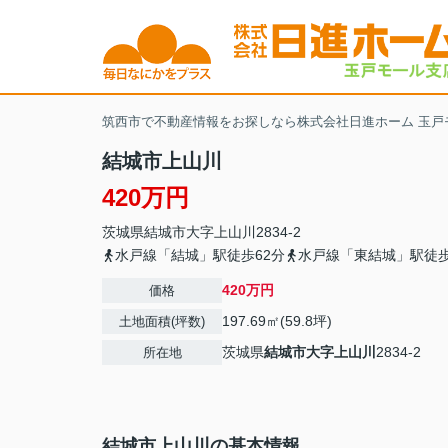
筑西市で不動産情報をお探しなら株式会社日進ホーム 玉戸
結城市上山川
420万円
茨城県
結城市
大字上山川
2834-2
水戸線「結城」駅徒歩62分
水戸線「東結城」駅徒歩
420万円
価格
197.69㎡(59.8坪)
土地面積(坪数)
茨城県
結城市
大字上山川
2834-2
所在地
結城市上山川の基本情報