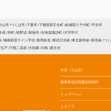
小山市
つくば市
下妻市
下都賀郡壬生町
結城郡八千代町
守谷市
木成
幸町
稲野辺
新福寺
水海道諏訪町
大字羽川
線
湘南新宿ライン宇須
真岡鉄道
東武日光線
東北新幹線
両毛線
つく
玉戸
下館二高前
大田郷
川島
新古河
本店（小山店）
重要事項説明書説明資料
トップページ
スタッフ