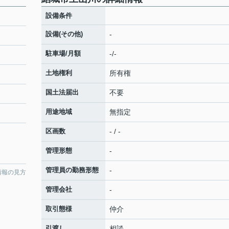
設備条件
設備(その他)
-
駐車場/月額
-/-
土地権利
所有権
国土法届出
不要
用途地域
無指定
区画数
- / -
管理形態
-
管理員の勤務形態
-
情報の見方
管理会社
-
取引態様
仲介
引渡し
相談