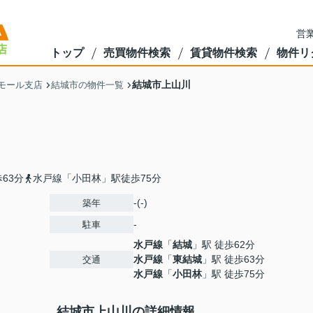
営業
トップ
売買物件検索
賃貸物件検索
物件リ
結城市上山川
モール支店
結城市の物件一覧
63分
水戸線「小田林」駅徒歩75分
-(-)
築年
-
駐車
水戸線
「
結城
」駅 徒歩62分
水戸線
「
東結城
」駅 徒歩63分
交通
水戸線
「
小田林
」駅 徒歩75分
結城市上山川の詳細情報