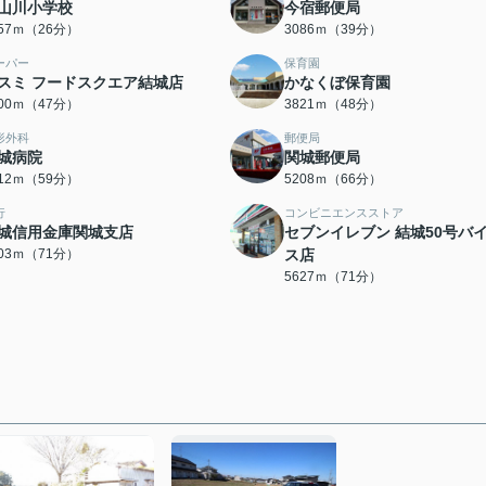
山川小学校
今宿郵便局
057ｍ（26分）
3086ｍ（39分）
ーパー
保育園
スミ フードスクエア結城店
かなくぼ保育園
700ｍ（47分）
3821ｍ（48分）
形外科
郵便局
城病院
関城郵便局
712ｍ（59分）
5208ｍ（66分）
行
コンビニエンスストア
城信用金庫関城支店
セブンイレブン 結城50号バ
603ｍ（71分）
ス店
5627ｍ（71分）