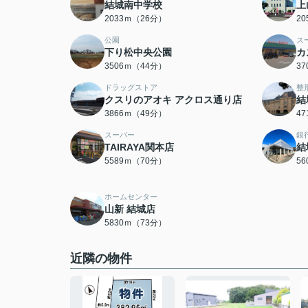
結城南中学校
上
2033ｍ（26分）
2
公園
ス
下り松中央公園
カ
3506ｍ（44分）
3
ドラッグストア
整
クスリのアオキ アクロス通り店
結
3866ｍ（49分）
4
スーパー
銀
TAIRAYA関本店
結
5589ｍ（70分）
5
ホームセンター
山新 結城店
5830ｍ（73分）
近隣の物件