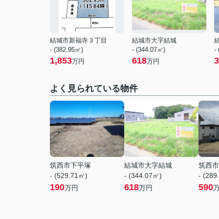
結城市新福寺３丁目
結城市大字結城
- (382.95㎡)
- (344.07㎡)
-
1,853
618
3
万円
万円
よく見られている物件
筑西市下平塚
結城市大字結城
筑西市
- (529.71㎡)
- (344.07㎡)
- (289
190
618
590
万円
万円