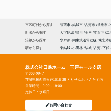
市区町村から探す
筑西市
結城市
古河市
常総市
町名から探す
大字結城
諸川
玉戸
本石下
二
沿線から探す
水戸線
関東鉄道常総線
東北本
駅から探す
東結城
小田林
結城
古河
下館
株式会社日進ホーム 玉戸モール支店
〒308-0847
茨城県筑西市玉戸1018-35 とりせん北 さんたす内
営業時間：
9:00～19:00
定休日：
水曜日
お問い合わせ