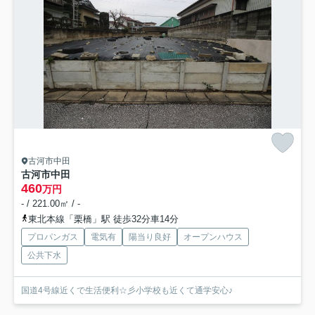
古河市中田
古河市中田
460
万円
- / 221.00㎡ / -
東北本線「栗橋」駅 徒歩32分車14分
プロパンガス
電気有
陽当り良好
オープンハウス
公共下水
国道4号線近くで生活便利☆彡小学校も近くて通学安心♪