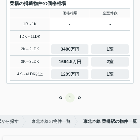
栗橋の掲載物件の価格相場
価格相場
空室件数
-
-
1R～1K
-
-
1DK～1LDK
3480万円
1室
2K～2LDK
1694.5万円
2室
3K～3LDK
1299万円
1室
4K～4LDK以上
1
駅から探す
東北本線の物件一覧
東北本線 栗橋駅の物件一覧