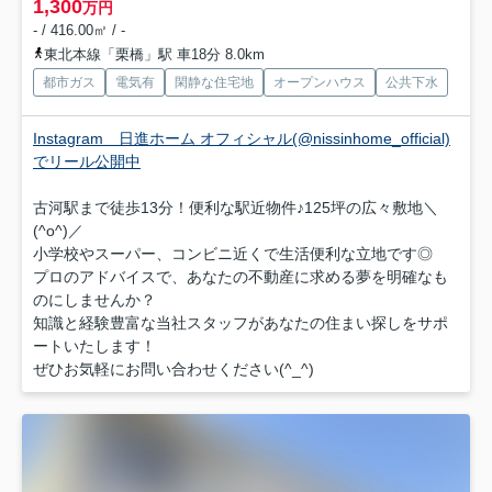
1,300
万円
- / 416.00㎡ / -
東北本線「栗橋」駅 車18分 8.0km
都市ガス
電気有
閑静な住宅地
オープンハウス
公共下水
Instagram 日進ホーム オフィシャル(@nissinhome_official)
でリール公開中
古河駅まで徒歩13分！便利な駅近物件♪125坪の広々敷地＼
(^o^)／
小学校やスーパー、コンビニ近くで生活便利な立地です◎
プロのアドバイスで、あなたの不動産に求める夢を明確なも
のにしませんか？
知識と経験豊富な当社スタッフがあなたの住まい探しをサポ
ートいたします！
ぜひお気軽にお問い合わせください(^_^)