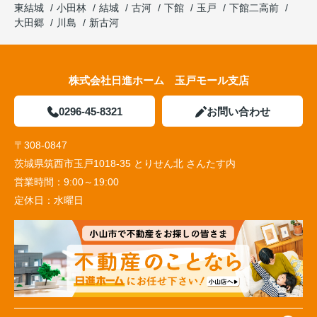
東結城
小田林
結城
古河
下館
玉戸
下館二高前
大田郷
川島
新古河
株式会社日進ホーム 玉戸モール支店
0296-45-8321
お問い合わせ
〒308-0847
茨城県筑西市玉戸1018-35 とりせん北 さんたす内
営業時間：
9:00～19:00
定休日：
水曜日