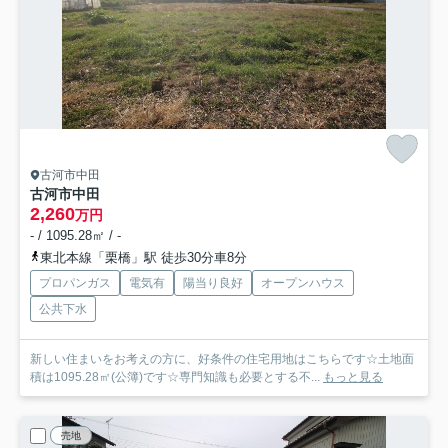
古河市中田
古河市中田
2,260
万円
- / 1095.28㎡ / -
東北本線「栗橋」駅 徒歩30分車8分
プロパンガス
電気有
陽当り良好
オープンハウス
公共下水
新しい住まいをお考えの方に、好条件の住宅用地はこちらです☆土地面
積は1095.28㎡(公簿)です☆専門知識も必要とする不...
もっと見る
売地