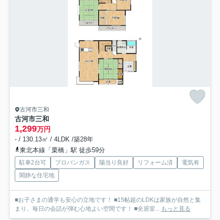
古河市三和
古河市三和
1,299
万円
- / 130.13㎡ / 4LDK /築28年
東北本線「栗橋」駅 徒歩59分
駐車2台可
プロパンガス
陽当り良好
リフォーム済
電気有
閑静な住宅地
■お子さまの通学も安心の立地です！ ■15帖超のLDKは家族が自然と集
まり、毎日の会話が弾む心地よい空間です！ ■全居室...
もっと見る