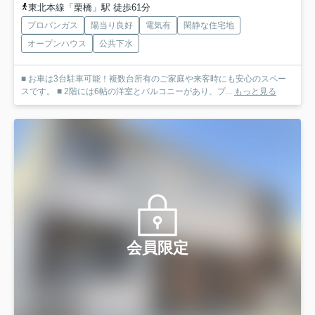
東北本線「栗橋」駅 徒歩61分
プロパンガス
陽当り良好
電気有
閑静な住宅地
オープンハウス
公共下水
■ お車は3台駐車可能！複数台所有のご家庭や来客時にも安心のスペー
スです。 ■ 2階には6帖の洋室とバルコニーがあり、プ...
もっと見る
会員限定