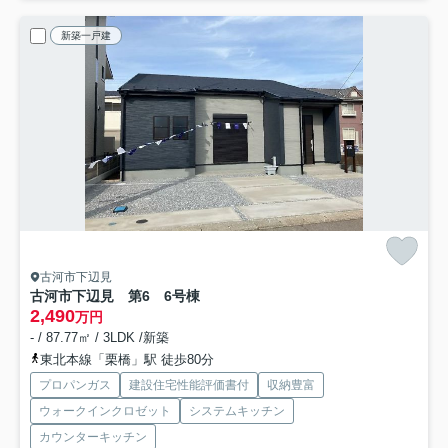
新築一戸建
古河市下辺見
古河市下辺見 第6 6号棟
2,490
万円
- / 87.77㎡ / 3LDK /新築
東北本線「栗橋」駅 徒歩80分
プロパンガス
建設住宅性能評価書付
収納豊富
ウォークインクロゼット
システムキッチン
カウンターキッチン