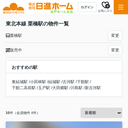
0
ログイン
お気に入り
東北本線 栗橋駅の物件一覧
栗橋駅
変更
販売中
変更
おすすめの駅
東結城駅
/
小田林駅
/
結城駅
/
古河駅
/
下館駅
/
下館二高前駅
/
玉戸駅
/
大田郷駅
/
川島駅
/
新古河駅
10
件（会員物件 4件）