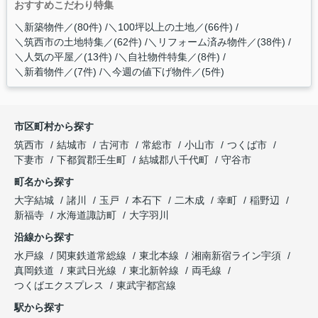
おすすめこだわり特集
＼新築物件／(80件)
＼100坪以上の土地／(66件)
＼筑西市の土地特集／(62件)
＼リフォーム済み物件／(38件)
＼人気の平屋／(13件)
＼自社物件特集／(8件)
＼新着物件／(7件)
＼今週の値下げ物件／(5件)
市区町村から探す
筑西市
結城市
古河市
常総市
小山市
つくば市
下妻市
下都賀郡壬生町
結城郡八千代町
守谷市
町名から探す
大字結城
諸川
玉戸
本石下
二木成
幸町
稲野辺
新福寺
水海道諏訪町
大字羽川
沿線から探す
水戸線
関東鉄道常総線
東北本線
湘南新宿ライン宇須
真岡鉄道
東武日光線
東北新幹線
両毛線
つくばエクスプレス
東武宇都宮線
駅から探す