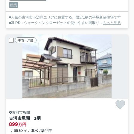
新築
■人気の古河市下辺見エリアに位置する、限定1棟の平屋新築住宅です
■3LDK＋ウォークインクローゼットの使いやすい間取り...
もっと見る
中古一戸建
古河市坂間
古河市坂間 1期
899
万円
- / 66.62㎡ / 3DK /築44年