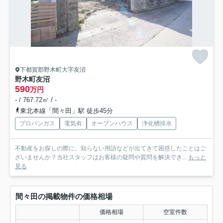
下都賀郡野木町大字友沼
野木町友沼
590
万円
- / 767.72㎡ / -
東北本線「間々田」駅 徒歩45分
プロパンガス
電気有
オープンハウス
浄化槽排水
不動産をお探しの際に、知らない用語などが出てきて困惑したことはご
ざいませんか？当社スタッフはお客様の疑問や質問を解決でき...
もっと
見る
間々田の掲載物件の価格相場
価格相場
空室件数