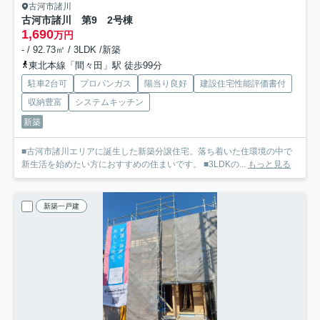
古河市諸川
古河市諸川 第9 2号棟
1,690
万円
- / 92.73㎡ / 3LDK /新築
東北本線「間々田」駅 徒歩99分
駐車2台可
プロパンガス
陽当り良好
建設住宅性能評価書付
収納豊富
システムキッチン
新築
■古河市諸川エリアに誕生した新築分譲住宅。落ち着いた住環境の中で
新生活を始めたい方におすすめの住まいです。 ■3LDKの...
もっと見る
新築一戸建