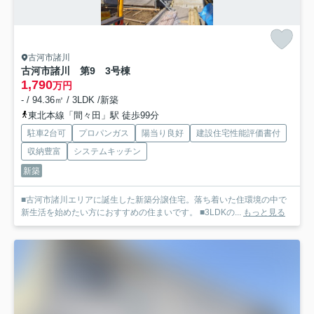
古河市諸川
古河市諸川 第9 3号棟
1,790
万円
- / 94.36㎡ / 3LDK /新築
東北本線「間々田」駅 徒歩99分
駐車2台可
プロパンガス
陽当り良好
建設住宅性能評価書付
収納豊富
システムキッチン
新築
■古河市諸川エリアに誕生した新築分譲住宅。落ち着いた住環境の中で
新生活を始めたい方におすすめの住まいです。 ■3LDKの...
もっと見る