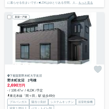
に暮らせる住まいです♪ ■LDKはゆとりある空間。人...
もっと見る
新築一戸建
下都賀郡野木町大字友沼
野木町友沼 2号棟
2,690
万円
- / 108.47㎡ / 4LDK /予定
東北本線「間々田」駅 徒歩49分
プロパンガス
陽当り良好
システムキッチン
浴室乾燥機
浴室１坪以上
バス・トイレ別