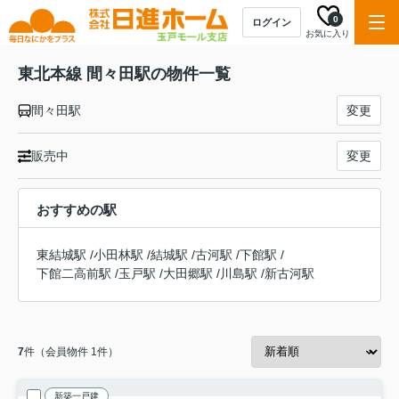
0
ログイン
お気に入り
東北本線 間々田駅の物件一覧
間々田駅
変更
販売中
変更
おすすめの駅
東結城駅
/
小田林駅
/
結城駅
/
古河駅
/
下館駅
/
下館二高前駅
/
玉戸駅
/
大田郷駅
/
川島駅
/
新古河駅
7
件（会員物件 1件）
新築一戸建