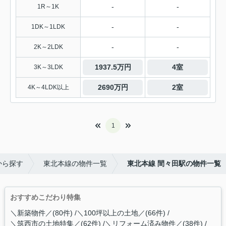
-
-
1R～1K
-
-
1DK～1LDK
-
-
2K～2LDK
1937.5万円
4室
3K～3LDK
2690万円
2室
4K～4LDK以上
1
から探す
東北本線の物件一覧
東北本線 間々田駅の物件一覧
おすすめこだわり特集
＼新築物件／(80件)
＼100坪以上の土地／(66件)
＼筑西市の土地特集／(62件)
＼リフォーム済み物件／(38件)