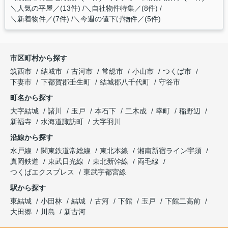
＼人気の平屋／(13件)
＼自社物件特集／(8件)
＼新着物件／(7件)
＼今週の値下げ物件／(5件)
市区町村から探す
筑西市
結城市
古河市
常総市
小山市
つくば市
下妻市
下都賀郡壬生町
結城郡八千代町
守谷市
町名から探す
大字結城
諸川
玉戸
本石下
二木成
幸町
稲野辺
新福寺
水海道諏訪町
大字羽川
沿線から探す
水戸線
関東鉄道常総線
東北本線
湘南新宿ライン宇須
真岡鉄道
東武日光線
東北新幹線
両毛線
つくばエクスプレス
東武宇都宮線
駅から探す
東結城
小田林
結城
古河
下館
玉戸
下館二高前
大田郷
川島
新古河