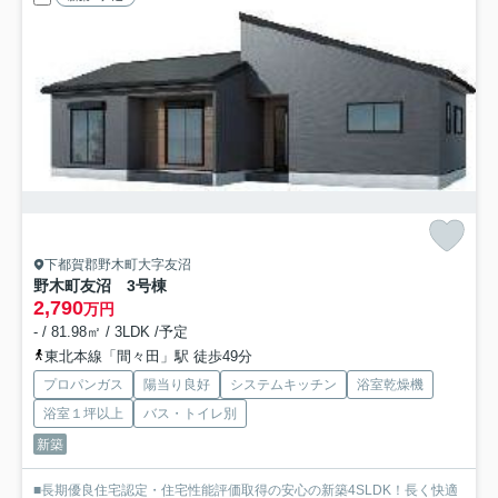
下都賀郡野木町大字友沼
野木町友沼 3号棟
2,790
万円
- / 81.98㎡ / 3LDK /予定
東北本線「間々田」駅 徒歩49分
プロパンガス
陽当り良好
システムキッチン
浴室乾燥機
浴室１坪以上
バス・トイレ別
新築
■長期優良住宅認定・住宅性能評価取得の安心の新築4SLDK！長く快適