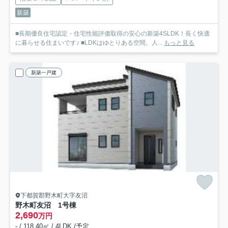
新築
■長期優良住宅認定・住宅性能評価取得の安心の新築4SLDK！長く快適
に暮らせる住まいです♪ ■LDKはゆとりある空間。人...
もっと見る
新築一戸建
下都賀郡野木町大字友沼
野木町友沼 1号棟
2,690
万円
- / 118.40㎡ / 4LDK /予定