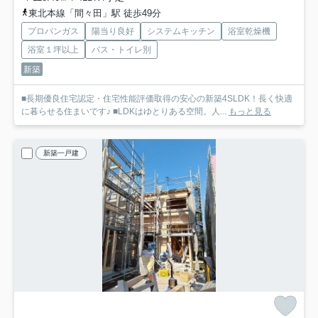
東北本線「間々田」駅 徒歩49分
プロパンガス
陽当り良好
システムキッチン
浴室乾燥機
浴室１坪以上
バス・トイレ別
新築
■長期優良住宅認定・住宅性能評価取得の安心の新築4SLDK！長く快適
に暮らせる住まいです♪ ■LDKはゆとりある空間。人...
もっと見る
新築一戸建