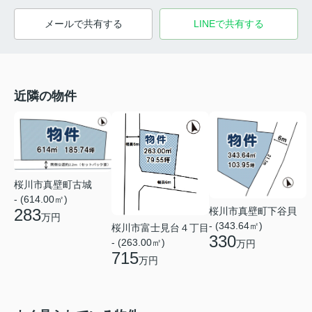
メールで共有する
LINEで共有する
近隣の物件
桜川市真壁町古城
- (614.00㎡)
桜川市真壁町下谷貝
283
万円
- (343.64㎡)
桜川市富士見台４丁目
330
- (263.00㎡)
万円
715
万円