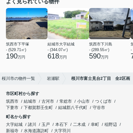
よく見られている物件
筑西市下平塚
結城市大字結城
筑西市下川島
- (529.71㎡)
- (344.07㎡)
- (289.55㎡)
-
190
618
590
万円
万円
万円
桜川市の物件一覧
岩瀬駅
桜川市富士見台2丁目 全2区画
市区町村から探す
筑西市
結城市
古河市
常総市
小山市
つくば市
下妻市
下都賀郡壬生町
結城郡八千代町
守谷市
町名から探す
大字結城
諸川
玉戸
本石下
二木成
幸町
稲野辺
新福寺
水海道諏訪町
大字羽川