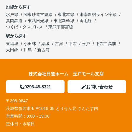
沿線から探す
水戸線
関東鉄道常総線
東北本線
湘南新宿ライン宇須
真岡鉄道
東武日光線
東北新幹線
両毛線
つくばエクスプレス
東武宇都宮線
駅から探す
東結城
小田林
結城
古河
下館
玉戸
下館二高前
大田郷
川島
新古河
株式会社日進ホーム 玉戸モール支店
0296-45-8321
お問い合わせ
〒308-0847
茨城県筑西市玉戸1018-35 とりせん北 さんたす内
営業時間：
9:00～19:00
定休日：
水曜日