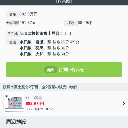
【区画図】
882.9万円
価格
291.87㎡
88.29坪
土地面積
坪数
茨城県
桜川市
富士見台
２丁目
所在地
水戸線
「
岩瀬
」駅 徒歩15分車5分
交通
水戸線
「
羽黒
」駅 徒歩36分
水戸線
「
大和
」駅 徒歩64分
お問い合わせ
無料
桜川市富士見台2丁目 全2区画の販売中物件
残：B区画
882.9万円
88.29坪(291.87㎡)
周辺施設