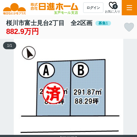
0
ログイン
お気に入り
桜川市富士見台2丁目 全2区画
募集1
882.9万円
1
/
1