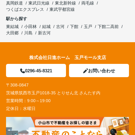
真岡鉄道
東武日光線
東北新幹線
両毛線
つくばエクスプレス
東武宇都宮線
駅から探す
東結城
小田林
結城
古河
下館
玉戸
下館二高前
大田郷
川島
新古河
株式会社日進ホーム 玉戸モール支店
0296-45-8321
お問い合わせ
〒308-0847
茨城県筑西市玉戸1018-35 とりせん北 さんたす内
営業時間：
9:00～19:00
定休日：
水曜日