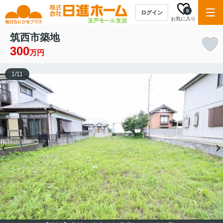
0
ログイン
お気に入り
筑西市築地
300
万円
1
/
11