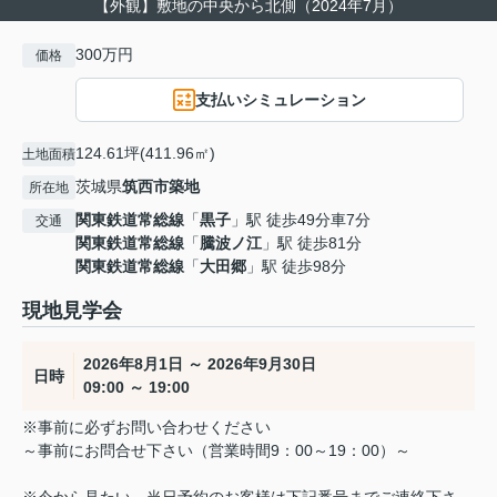
【外観】敷地の中央から北側（2024年7月）
300万円
価格
支払いシミュレーション
124.61坪(411.96㎡)
土地面積
茨城県
筑西市
築地
所在地
関東鉄道常総線
「
黒子
」駅 徒歩49分車7分
交通
関東鉄道常総線
「
騰波ノ江
」駅 徒歩81分
関東鉄道常総線
「
大田郷
」駅 徒歩98分
現地見学会
2026年8月1日 ～ 2026年9月30日
日時
09:00 ～ 19:00
※事前に必ずお問い合わせください
～事前にお問合せ下さい（営業時間9：00～19：00）～