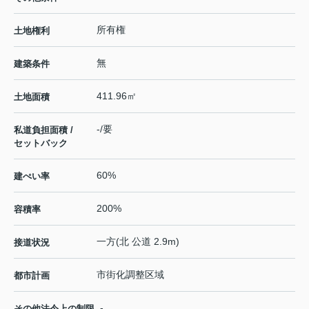
所有権
土地権利
無
建築条件
411.96㎡
土地面積
-/要
私道負担面積 /
セットバック
60%
建ぺい率
200%
容積率
一方(北 公道 2.9m)
接道状況
市街化調整区域
都市計画
-
その他法令上の制限