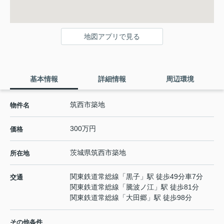
地図アプリで見る
基本情報
詳細情報
周辺環境
筑西市築地
物件名
300万円
価格
茨城県
筑西市
築地
所在地
関東鉄道常総線
「
黒子
」駅 徒歩49分車7分
交通
関東鉄道常総線
「
騰波ノ江
」駅 徒歩81分
関東鉄道常総線
「
大田郷
」駅 徒歩98分
その他条件