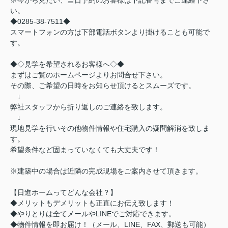
※今から見たい、当日予約のお客様は下記番号までご連絡下さ
い。
◆0285-38-7511◆
スマートフォンの方は下部電話ボタンより掛けることも可能で
す。
◆◇見学を希望されるお客様へ◇◆
まずはご覧のホームページよりお問合せ下さい。
その際、ご希望の日時をお知らせ頂けるとスムーズです。
↓
弊社スタッフから折り返しのご連絡を致します。
↓
現地見学を行いその他物件情報や住宅購入の疑問解消を致しま
す。
希望条件など固まっていなくても大丈夫です！
※建築中の場合は近隣の完成現場をご案内させて頂きます。
【日進ホームってどんな会社？】
◆メリットもデメリットも正直にお伝え致します！
◆やりとりは全てメールやLINEでご対応できます。
◆物件情報を即お届け！（メール、LINE、FAX、郵送も可能）