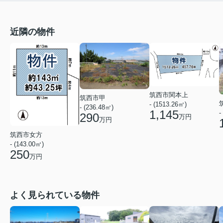
近隣の物件
筑西市関本上
筑西市甲
- (1513.26㎡)
- (236.48㎡)
1,145
-
290
万円
万円
筑西市女方
- (143.00㎡)
250
万円
よく見られている物件