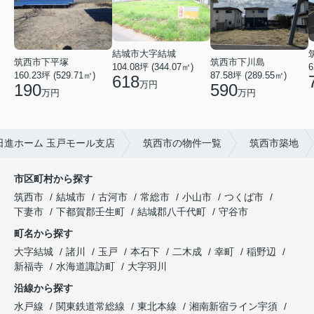
結城市大字結城
筑西市下平塚
筑西市下川島
104.08坪 (344.07㎡)
6
160.23坪 (529.71㎡)
87.58坪 (289.55㎡)
618
万円
190
590
万円
万円
進ホーム 玉戸モール支店
筑西市の物件一覧
筑西市築地
市区町村から探す
筑西市
結城市
古河市
常総市
小山市
つくば市
下妻市
下都賀郡壬生町
結城郡八千代町
守谷市
町名から探す
大字結城
諸川
玉戸
本石下
二木成
幸町
稲野辺
新福寺
水海道諏訪町
大字羽川
沿線から探す
水戸線
関東鉄道常総線
東北本線
湘南新宿ライン宇須