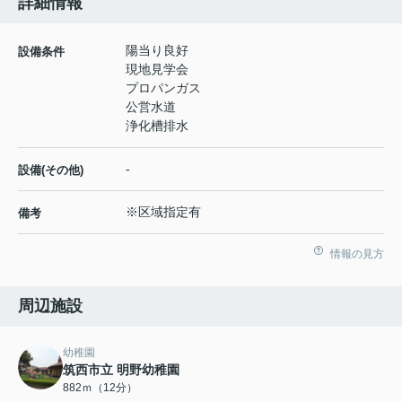
詳細情報
陽当り良好
設備条件
現地見学会
プロパンガス
公営水道
浄化槽排水
-
設備(その他)
※区域指定有
備考
情報の見方
周辺施設
幼稚園
筑西市立 明野幼稚園
882ｍ（12分）