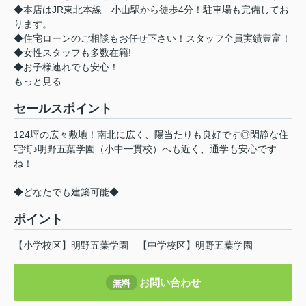
◆本店はJR東北本線 小山駅から徒歩4分！駐車場も完備してお
ります。
◆住宅ローンのご相談もお任せ下さい！スタッフ全員実績豊富！
◆女性スタッフも多数在籍!
◆お子様連れでも安心！
もっと見る
セールスポイント
124坪の広々敷地！南北に広く、陽当たりも良好です◎閑静な住
宅街♪明野五葉学園（小中一貫校）へも近く、通学も安心です
ね！
◆どなたでも建築可能◆
ポイント
【小学校区】明野五葉学園
【中学校区】明野五葉学園
お問い合わせ
無料