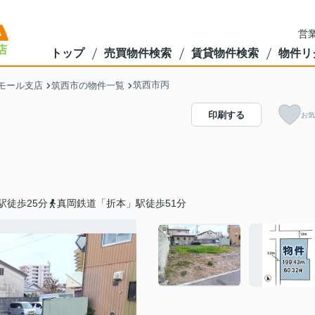
営業
トップ
売買物件検索
賃貸物件検索
物件リ
筑西市丙
モール支店
筑西市の物件一覧
印刷する
お気
駅徒歩25分
真岡鉄道「折本」駅徒歩51分