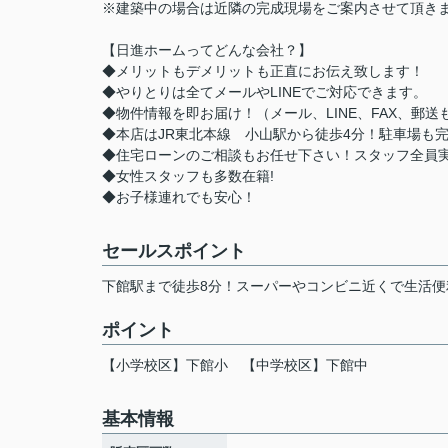
※建築中の場合は近隣の完成現場をご案内させて頂き
【日進ホームってどんな会社？】
◆メリットもデメリットも正直にお伝え致します！
◆やりとりは全てメールやLINEでご対応できます。
◆物件情報を即お届け！（メール、LINE、FAX、郵送
◆本店はJR東北本線 小山駅から徒歩4分！駐車場も
◆住宅ローンのご相談もお任せ下さい！スタッフ全員
◆女性スタッフも多数在籍!
◆お子様連れでも安心！
セールスポイント
下館駅まで徒歩8分！スーパーやコンビニ近くで生活便利
ポイント
【小学校区】下館小
【中学校区】下館中
基本情報