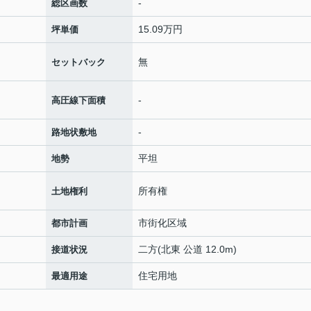
-
総区画数
15.09万円
坪単価
無
セットバック
-
高圧線下面積
-
路地状敷地
平坦
地勢
所有権
土地権利
市街化区域
都市計画
二方(北東 公道 12.0m)
接道状況
住宅用地
最適用途