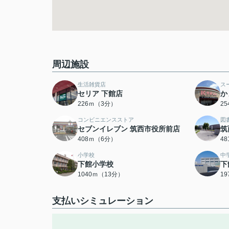
周辺施設
生活雑貨店
ス
セリア 下館店
か
226ｍ（3分）
2
コンビニエンスストア
図
セブンイレブン 筑西市役所前店
筑
408ｍ（6分）
4
小学校
中
下館小学校
下
1040ｍ（13分）
1
支払いシミュレーション