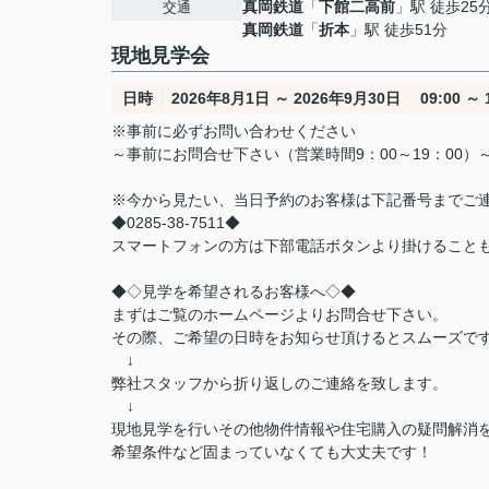
真岡鉄道
「
下館二高前
」駅 徒歩25
交通
真岡鉄道
「
折本
」駅 徒歩51分
現地見学会
日時
2026年8月1日 ～ 2026年9月30日 09:00 ～ 1
※事前に必ずお問い合わせください
～事前にお問合せ下さい（営業時間9：00～19：00）
※今から見たい、当日予約のお客様は下記番号までご
◆0285-38-7511◆
スマートフォンの方は下部電話ボタンより掛けること
◆◇見学を希望されるお客様へ◇◆
まずはご覧のホームページよりお問合せ下さい。
その際、ご希望の日時をお知らせ頂けるとスムーズで
↓
弊社スタッフから折り返しのご連絡を致します。
↓
現地見学を行いその他物件情報や住宅購入の疑問解消
希望条件など固まっていなくても大丈夫です！