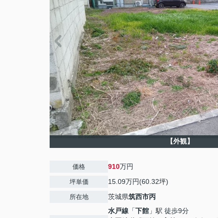
【外観】
910
万円
価格
15.09万円(60.32坪)
坪単価
茨城県
筑西市
丙
所在地
水戸線
「
下館
」駅 徒歩9分