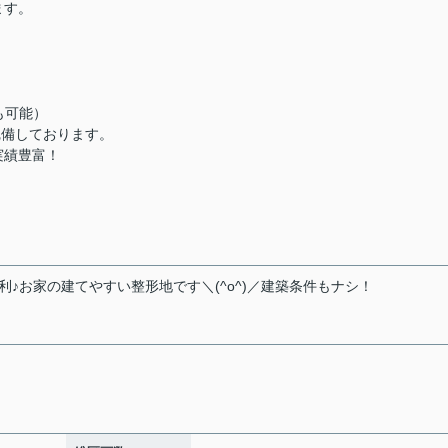
ます。
も可能）
完備しております。
実績豊富！
♪お家の建てやすい整形地です＼(^o^)／建築条件もナシ！