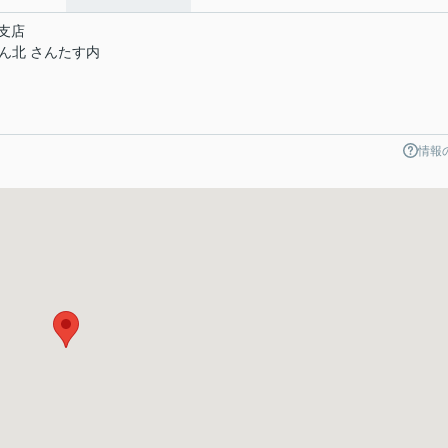
支店
せん北 さんたす内
情報