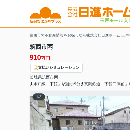
筑西市で不動産情報をお探しなら株式会社日進ホーム 玉戸
筑西市丙
910
万円
支払いシミュレーション
茨城県
筑西市
丙
水戸線「下館」駅徒歩9分
真岡鉄道「下館二高前」
1
/
2