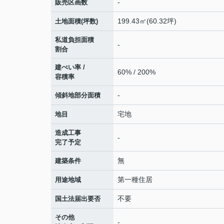
-
販売区画数
199.43㎡(60.32坪)
土地面積(坪数)
私道負担面積
-
割合
建ぺい率 /
60% / 200%
容積率
-
傾斜地部分面積
宅地
地目
造成工事
-
完了予定
無
建築条件
第一種住居
用途地域
不要
国土法届出要否
その他
-