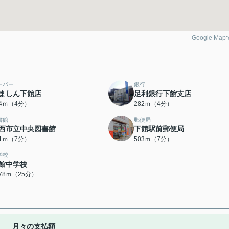
Google Ma
ーパー
銀行
ましん下館店
足利銀行下館支店
54ｍ（4分）
282ｍ（4分）
書館
郵便局
西市立中央図書館
下館駅前郵便局
81ｍ（7分）
503ｍ（7分）
学校
館中学校
978ｍ（25分）
月々の支払額