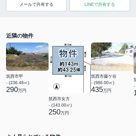
メールで共有する
LINEで共有する
近隣の物件
筑西市甲
筑西市藤ケ谷
- (236.48㎡)
- (986.00㎡)
-
290
435
万円
万円
筑西市女方
- (143.00㎡)
250
万円