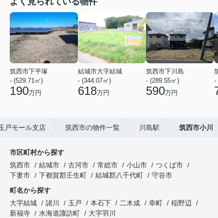
よく見られている物件
筑西市下平塚
結城市大字結城
筑西市下川島
- (529.71㎡)
- (344.07㎡)
- (289.55㎡)
-
190
618
590
万円
万円
万円
玉戸モール支店
筑西市の物件一覧
川島駅
筑西市小川
市区町村から探す
筑西市
結城市
古河市
常総市
小山市
つくば市
下妻市
下都賀郡壬生町
結城郡八千代町
守谷市
町名から探す
大字結城
諸川
玉戸
本石下
二木成
幸町
稲野辺
新福寺
水海道諏訪町
大字羽川