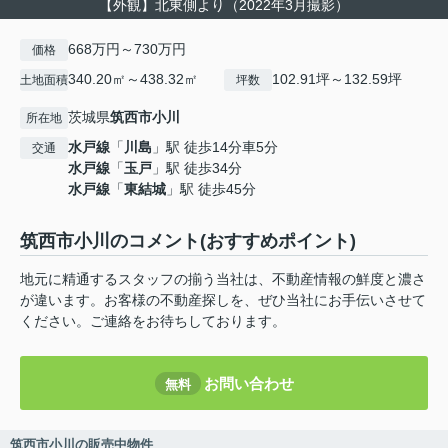
【外観】北東側より（2022年3月撮影）
668万円～730万円
価格
340.20㎡～438.32㎡
102.91坪～132.59坪
土地面積
坪数
茨城県
筑西市
小川
所在地
水戸線
「
川島
」駅 徒歩14分車5分
交通
水戸線
「
玉戸
」駅 徒歩34分
水戸線
「
東結城
」駅 徒歩45分
筑西市小川のコメント(おすすめポイント)
地元に精通するスタッフの揃う当社は、不動産情報の鮮度と濃さ
が違います。お客様の不動産探しを、ぜひ当社にお手伝いさせて
ください。ご連絡をお待ちしております。
お問い合わせ
無料
筑西市小川の販売中物件