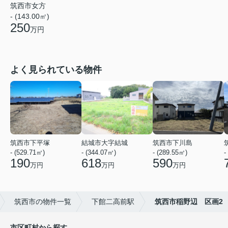
筑西市女方
- (143.00㎡)
250
万円
よく見られている物件
筑西市下平塚
結城市大字結城
筑西市下川島
- (529.71㎡)
- (344.07㎡)
- (289.55㎡)
-
190
618
590
万円
万円
万円
筑西市の物件一覧
下館二高前駅
筑西市稲野辺 区画2
市区町村から探す