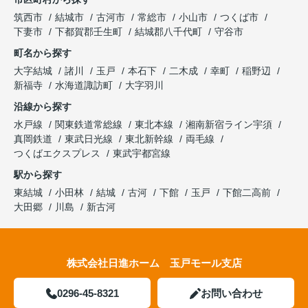
筑西市
結城市
古河市
常総市
小山市
つくば市
下妻市
下都賀郡壬生町
結城郡八千代町
守谷市
町名から探す
大字結城
諸川
玉戸
本石下
二木成
幸町
稲野辺
新福寺
水海道諏訪町
大字羽川
沿線から探す
水戸線
関東鉄道常総線
東北本線
湘南新宿ライン宇須
真岡鉄道
東武日光線
東北新幹線
両毛線
つくばエクスプレス
東武宇都宮線
駅から探す
東結城
小田林
結城
古河
下館
玉戸
下館二高前
大田郷
川島
新古河
株式会社日進ホーム 玉戸モール支店
0296-45-8321
お問い合わせ