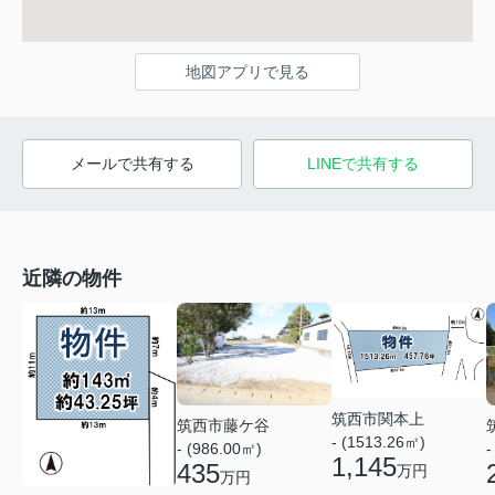
地図アプリで見る
メールで共有する
LINEで共有する
近隣の物件
筑西市関本上
筑西市藤ケ谷
- (1513.26㎡)
- (986.00㎡)
-
1,145
435
万円
万円