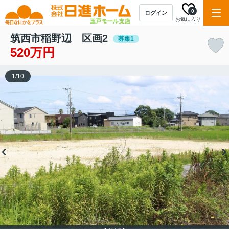
0
ログイン
お気に入り
筑西市稲野辺 区画2
募集1
520万円
1
/
10