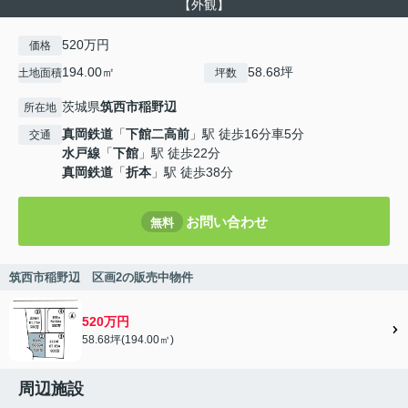
【外観】
520万円
価格
194.00㎡
58.68坪
土地面積
坪数
茨城県
筑西市
稲野辺
所在地
真岡鉄道
「
下館二高前
」駅 徒歩16分車5分
交通
水戸線
「
下館
」駅 徒歩22分
真岡鉄道
「
折本
」駅 徒歩38分
お問い合わせ
無料
筑西市稲野辺 区画2の販売中物件
520万円
58.68坪(194.00㎡)
周辺施設