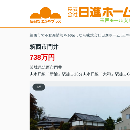
筑西市で不動産情報をお探しなら株式会社日進ホーム 玉戸
筑西市門井
738万円
茨城県
筑西市
門井
水戸線「新治」駅徒歩13分
水戸線「大和」駅徒歩6
1
/
5