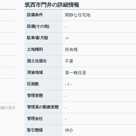
筑西市門井の詳細情報
設備条件
閑静な住宅地
設備(その他)
-
駐車場/月額
-/-
土地権利
所有権
国土法届出
不要
用途地域
第一種住居
区画数
- / -
管理形態
-
管理員の勤務形態
-
情報の見方
管理会社
-
取引態様
仲介