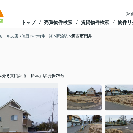
営業
トップ
売買物件検索
賃貸物件検索
物件リ
筑西市門井
モール支店
筑西市の物件一覧
新治駅
4分
真岡鉄道「折本」駅徒歩78分