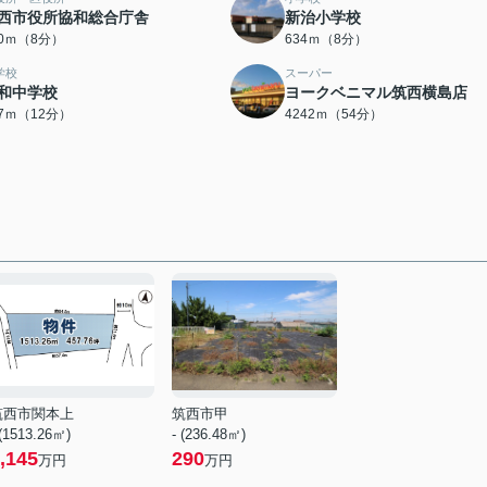
西市役所協和総合庁舎
新治小学校
90ｍ（8分）
634ｍ（8分）
学校
スーパー
和中学校
ヨークベニマル筑西横島店
17ｍ（12分）
4242ｍ（54分）
筑西市関本上
筑西市甲
 (1513.26㎡)
- (236.48㎡)
,145
290
万円
万円