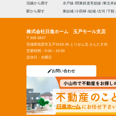
沿線から探す
水戸線
関東鉄道常総線
東北本
駅から探す
東結城
小田林
結城
古河
下館
株式会社日進ホーム 玉戸モール支店
〒308-0847
茨城県筑西市玉戸1018-35 とりせん北 さんたす内
営業時間：
9:00～19:00
定休日：
水曜日
お問い合わせ