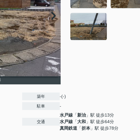
影
-(-)
築年
-
駐車
水戸線
「
新治
」駅 徒歩13分
水戸線
「
大和
」駅 徒歩64分
交通
真岡鉄道
「
折本
」駅 徒歩78分