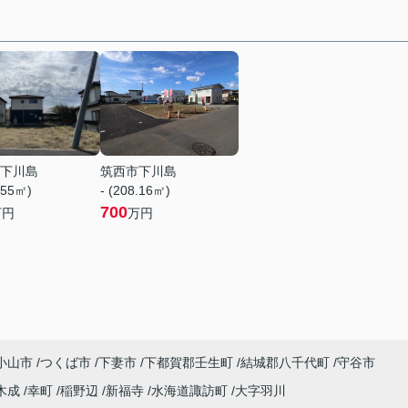
下川島
筑西市下川島
.55㎡)
- (208.16㎡)
700
万円
万円
小山市
つくば市
下妻市
下都賀郡壬生町
結城郡八千代町
守谷市
木成
幸町
稲野辺
新福寺
水海道諏訪町
大字羽川