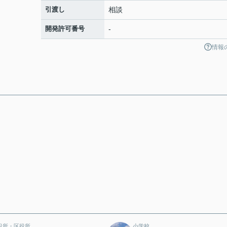
引渡し
相談
開発許可番号
-
情報
役所・区役所
小学校