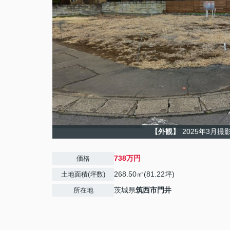
【外観】
2025年3月撮
738万円
価格
268.50㎡(81.22坪)
土地面積(坪数)
茨城県
筑西市
門井
所在地