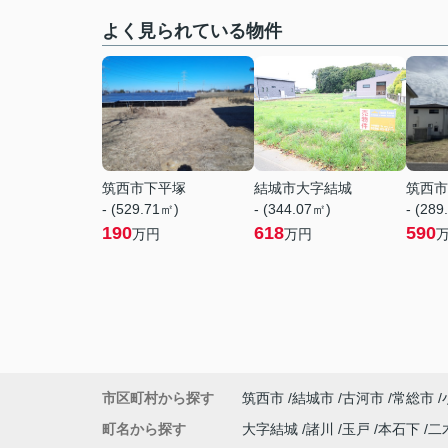
よく見られている物件
筑西市下平塚
結城市大字結城
筑西市
- (529.71㎡)
- (344.07㎡)
- (289
190
618
590
万円
万円
市区町村から探す
筑西市
結城市
古河市
常総市
町名から探す
大字結城
諸川
玉戸
本石下
二