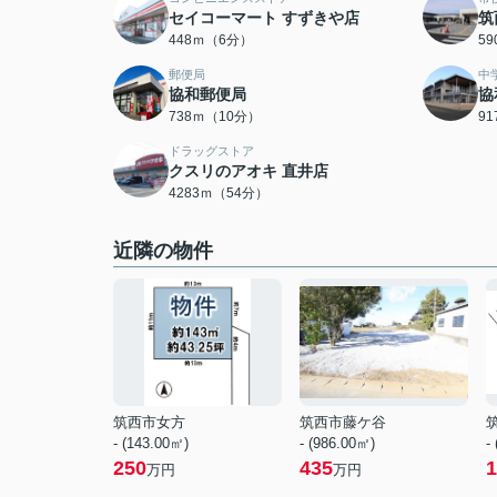
セイコーマート すずきや店
筑
448ｍ（6分）
5
郵便局
中
協和郵便局
協
738ｍ（10分）
9
ドラッグストア
クスリのアオキ 直井店
4283ｍ（54分）
近隣の物件
筑西市女方
筑西市藤ケ谷
- (143.00㎡)
- (986.00㎡)
-
250
435
1
万円
万円