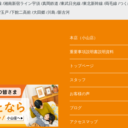
線
湘南新宿ライン宇須
真岡鉄道
東武日光線
東北新幹線
両毛線
つく
玉戸
下館二高前
大田郷
川島
新古河
本店（小山店）
重要事項説明書説明資料
トップページ
スタッフ
お客様の声
ブログ
アクセスマップ