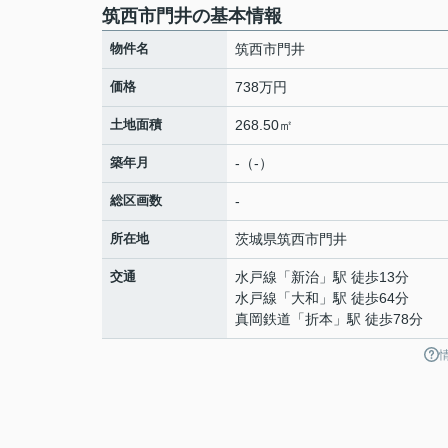
筑西市門井の基本情報
物件名
筑西市門井
価格
738万円
土地面積
268.50㎡
築年月
-（-）
総区画数
-
所在地
茨城県
筑西市
門井
交通
水戸線
「
新治
」駅 徒歩13分
水戸線
「
大和
」駅 徒歩64分
真岡鉄道
「
折本
」駅 徒歩78分