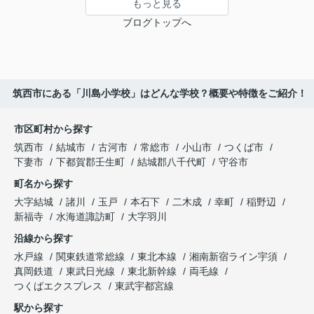
もっと見る
ブログトップへ
筑西市にある「川島小学校」はどんな学校？概要や特徴をご紹介！
市区町村から探す
筑西市
結城市
古河市
常総市
小山市
つくば市
下妻市
下都賀郡壬生町
結城郡八千代町
守谷市
町名から探す
大字結城
諸川
玉戸
本石下
二木成
幸町
稲野辺
新福寺
水海道諏訪町
大字羽川
沿線から探す
水戸線
関東鉄道常総線
東北本線
湘南新宿ライン宇須
真岡鉄道
東武日光線
東北新幹線
両毛線
つくばエクスプレス
東武宇都宮線
駅から探す