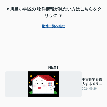
▼川島小学区の 物件情報が見たい方はこちらをク
リック ▼
物件一覧へ進む
NEXT
中古住宅を購
入するメリッ
トは？
2024.09.26