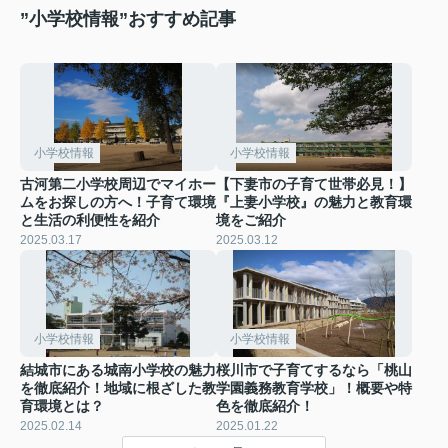
”小学校情報”おすすめ記事
小学校情報
小学校情報
古河第二小学校周辺でマイホー
【下妻市の子育て世帯必見！】
ムをお探しの方へ！子育て環境
『上妻小学校』の魅力と教育環
と生活の利便性を紹介
境をご紹介
2025.03.17
2025.03.12
小学校情報
小学校情報
結城市にある城南小学校の魅力
桜川市で子育てするなら「桃山
を徹底紹介！地域に根ざした教
学園義務教育学校」！概要や特
育環境とは？
色を徹底紹介！
2025.02.14
2025.01.22