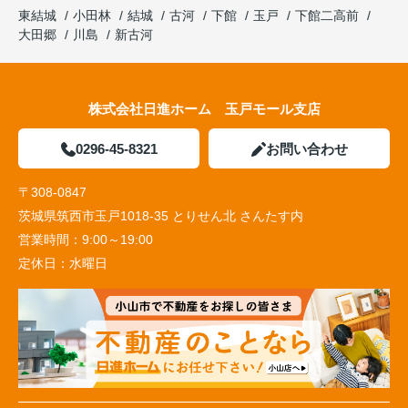
東結城
小田林
結城
古河
下館
玉戸
下館二高前
大田郷
川島
新古河
株式会社日進ホーム 玉戸モール支店
0296-45-8321
お問い合わせ
〒308-0847
茨城県筑西市玉戸1018-35 とりせん北 さんたす内
営業時間：
9:00～19:00
定休日：
水曜日