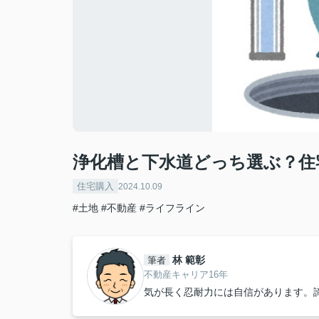
浄化槽と下水道どっち選ぶ？住
住宅購入
2024.10.09
#土地
#不動産
#ライフライン
林 範彰
筆者
不動産キャリア16年
気が長く忍耐力には自信があります。