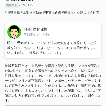
地域情報
2024.11.22
#地域情報
#土地
#不動産
#中古
#新築
#移住
#引っ越し
#子育て
西村 雅樹
筆者
不動産キャリア4年
明るく元気がモットーです！茨城が大好きで皆様にもっと茨
城を知ってもらい、好きになってもらいたく毎日仕事をして
います(笑)。ご連絡お待ちしています。
茨城県筑西市は、自然豊かな環境と便利な生活インフラが調和し
た地域です。東京や近隣都市へのアクセスも良く、移住先として
注目を集めています。その中で、地域の楽しさを象徴する施設の
一つが「フリスポ下館店」です。スポーツやアクティビティを通
じて家族や友人と楽しむことができるこの施設は、筑西市での暮
らしを豊かにする大きなポイントです。本記事では、フリスポ下
館店の魅力や筑西市の生活のしやすさについて詳しくご紹介しま
す。