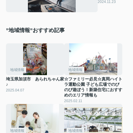
敗しない方法と
2024.11.23
は？
”地域情報”おすすめ記事
地域情報
地域情報
埼玉県加須市 あられちゃん家
☆ファミリー必見☆真岡ハイト
♪
ラ運動公園 子ども広場でのび
のび遊ぼう！新築住宅におすす
2025.04.07
めのエリア情報も
2025.02.11
地域情報
地域情報