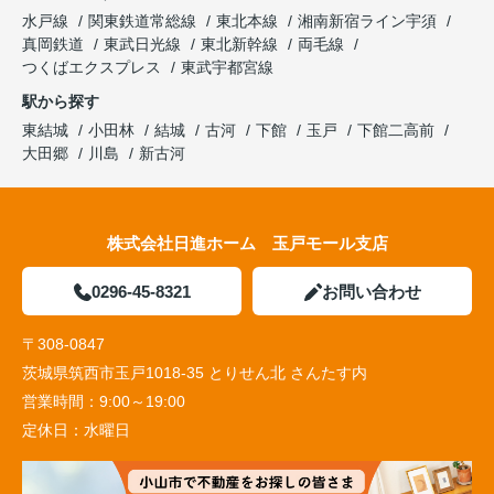
水戸線
関東鉄道常総線
東北本線
湘南新宿ライン宇須
真岡鉄道
東武日光線
東北新幹線
両毛線
つくばエクスプレス
東武宇都宮線
駅から探す
東結城
小田林
結城
古河
下館
玉戸
下館二高前
大田郷
川島
新古河
株式会社日進ホーム 玉戸モール支店
0296-45-8321
お問い合わせ
〒308-0847
茨城県筑西市玉戸1018-35 とりせん北 さんたす内
営業時間：
9:00～19:00
定休日：
水曜日