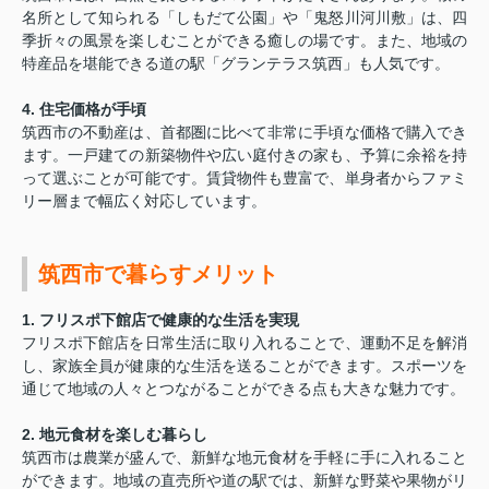
名所として知られる「しもだて公園」や「鬼怒川河川敷」は、四
季折々の風景を楽しむことができる癒しの場です。また、地域の
特産品を堪能できる道の駅「グランテラス筑西」も人気です。
4. 住宅価格が手頃
筑西市の不動産は、首都圏に比べて非常に手頃な価格で購入でき
ます。一戸建ての新築物件や広い庭付きの家も、予算に余裕を持
って選ぶことが可能です。賃貸物件も豊富で、単身者からファミ
リー層まで幅広く対応しています。
筑西市で暮らすメリット
1. フリスポ下館店で健康的な生活を実現
フリスポ下館店を日常生活に取り入れることで、運動不足を解消
し、家族全員が健康的な生活を送ることができます。スポーツを
通じて地域の人々とつながることができる点も大きな魅力です。
2. 地元食材を楽しむ暮らし
筑西市は農業が盛んで、新鮮な地元食材を手軽に手に入れること
ができます。地域の直売所や道の駅では、新鮮な野菜や果物がリ