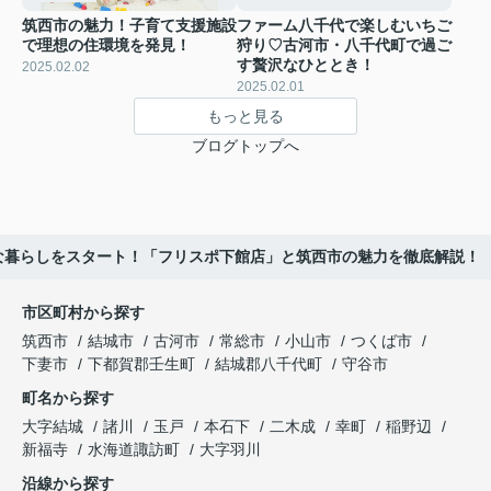
筑西市の魅力！子育て支援施設
ファーム八千代で楽しむいちご
で理想の住環境を発見！
狩り♡古河市・八千代町で過ご
す贅沢なひととき！
2025.02.02
2025.02.01
もっと見る
ブログトップへ
な暮らしをスタート！「フリスポ下館店」と筑西市の魅力を徹底解説！
市区町村から探す
筑西市
結城市
古河市
常総市
小山市
つくば市
下妻市
下都賀郡壬生町
結城郡八千代町
守谷市
町名から探す
大字結城
諸川
玉戸
本石下
二木成
幸町
稲野辺
新福寺
水海道諏訪町
大字羽川
沿線から探す