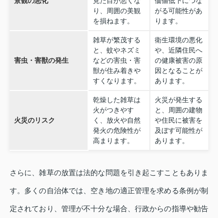
景観の悪化
見た目が悪くな
価値低下につな
り、周囲の美観
がる可能性があ
を損ねます。
ります。
雑草が繁茂する
衛生環境の悪化
と、蚊やネズミ
や、近隣住民へ
害虫・害獣の発生
などの害虫・害
の健康被害の原
獣が住み着きや
因となることが
すくなります。
あります。
乾燥した雑草は
火災が発生する
火がつきやす
と、周囲の建物
火災のリスク
く、放火や自然
や住民に被害を
発火の危険性が
及ぼす可能性が
高まります。
あります。
さらに、雑草の放置は法的な問題を引き起こすこともありま
す。多くの自治体では、空き地の適正管理を求める条例が制
定されており、管理が不十分な場合、行政からの指導や勧告