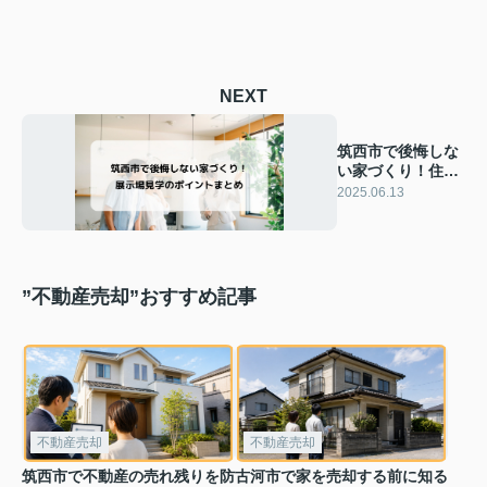
NEXT
筑西市で後悔しな
い家づくり！住宅
展示場の見学ポイ
2025.06.13
ントまとめ
”不動産売却”おすすめ記事
不動産売却
不動産売却
筑西市で不動産の売れ残りを防
古河市で家を売却する前に知る