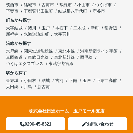
筑西市
結城市
古河市
常総市
小山市
つくば市
下妻市
下都賀郡壬生町
結城郡八千代町
守谷市
町名から探す
大字結城
諸川
玉戸
本石下
二木成
幸町
稲野辺
新福寺
水海道諏訪町
大字羽川
沿線から探す
水戸線
関東鉄道常総線
東北本線
湘南新宿ライン宇須
真岡鉄道
東武日光線
東北新幹線
両毛線
つくばエクスプレス
東武宇都宮線
駅から探す
東結城
小田林
結城
古河
下館
玉戸
下館二高前
大田郷
川島
新古河
株式会社日進ホーム 玉戸モール支店
0296-45-8321
お問い合わせ