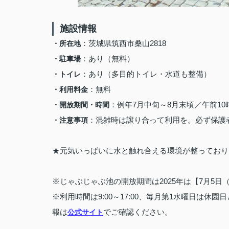
施設情報
：茨城県筑西市桑山2818
・所在地
：あり（無料）
・駐車場
：あり（多目的トイレ・水道も整備）
・トイレ
：無料
・利用料金
：例年7月中旬～8月末頃／午前1
・開放期間・時間
：混雑時は譲り合って利用を。必ず保護
・注意事項
★元気いっぱいに水と触れ合える環境が整っており
※じゃぶじゃぶ池の開放期間は2025年は【7月5日
※利用時間は9:00～17:00、毎月第1水曜日は
報は
でご確認ください。
公式サイト