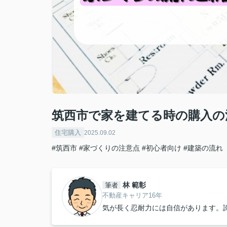
筑西市で家を建てる時の購入の
住宅購入
2025.09.02
#筑西市
#家づくりの注意点
#初心者向け
#建築の流れ
林 範彰
筆者
不動産キャリア16年
気が長く忍耐力には自信があります。