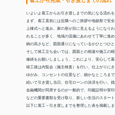
着工から完成・引き渡しまでの流れ
いよいよ着工からお引き渡しまでの気になる流れを
まず、着工直前には近隣へのご挨拶や地鎮祭で安全
上棟式へと進み、家の形が目に見えるようになりわ
れることが多く、地域の流儀にあわせて丁寧に進め
納の高さなど、図面通りになっているかひとつひと
そして竣工立ち会いでは、図面との相違や施工の精
修繕をお願いしましょう。これにより、安心して暮
竣工後は内覧会（施主検査）を行い、仕上がりにき
ゆがみ、コンセントの位置など、細かなところまで
続いて引き渡し当日。住宅ローンの決済を行い、残
金融機関が同席するのが一般的で、印鑑証明や実印
などの重要書類を受け取り、新しい生活のスタート
以下に着工～引き渡しまでを整理した表を掲載しま