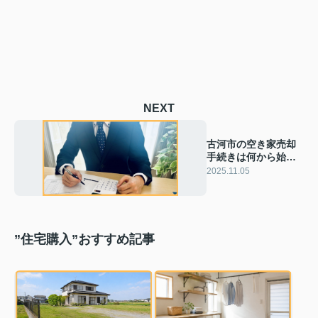
NEXT
古河市の空き家売却
手続きは何から始め
る？相続時に知って
2025.11.05
おきたい流れを紹介
”住宅購入”おすすめ記事