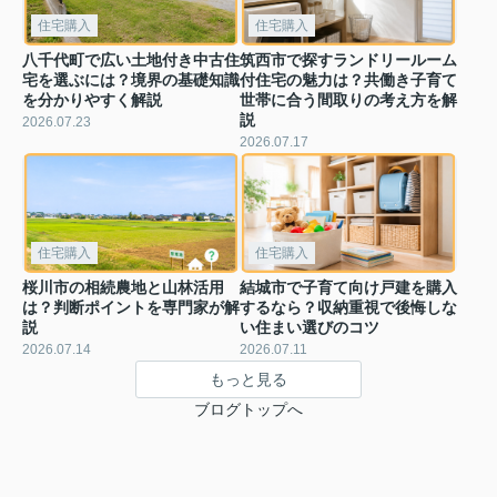
住宅購入
住宅購入
八千代町で広い土地付き中古住
筑西市で探すランドリールーム
宅を選ぶには？境界の基礎知識
付住宅の魅力は？共働き子育て
を分かりやすく解説
世帯に合う間取りの考え方を解
説
2026.07.23
2026.07.17
住宅購入
住宅購入
桜川市の相続農地と山林活用
結城市で子育て向け戸建を購入
は？判断ポイントを専門家が解
するなら？収納重視で後悔しな
説
い住まい選びのコツ
2026.07.14
2026.07.11
もっと見る
ブログトップへ