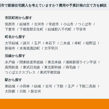
西市で新築住宅購入を考えていますか？費用や予算計画の立て方を解説
市区町村から探す
筑西市
結城市
古河市
常総市
小山市
つくば市
下妻市
下都賀郡壬生町
結城郡八千代町
守谷市
町名から探す
大字結城
諸川
玉戸
本石下
二木成
幸町
稲野辺
新福寺
水海道諏訪町
大字羽川
沿線から探す
水戸線
関東鉄道常総線
東北本線
湘南新宿ライン宇須
真岡鉄道
東武日光線
東北新幹線
両毛線
つくばエクスプレス
東武宇都宮線
駅から探す
東結城
小田林
結城
古河
下館
玉戸
下館二高前
大田郷
川島
新古河