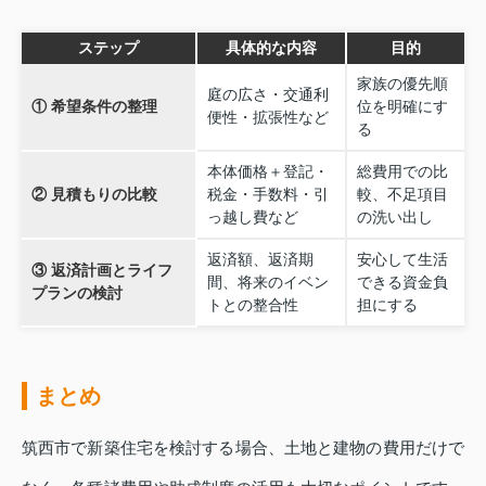
ステップ
具体的な内容
目的
家族の優先順
庭の広さ・交通利
① 希望条件の整理
位を明確にす
便性・拡張性など
る
本体価格＋登記・
総費用での比
② 見積もりの比較
税金・手数料・引
較、不足項目
っ越し費など
の洗い出し
返済額、返済期
安心して生活
③ 返済計画とライフ
間、将来のイベン
できる資金負
プランの検討
トとの整合性
担にする
まとめ
筑西市で新築住宅を検討する場合、土地と建物の費用だけで