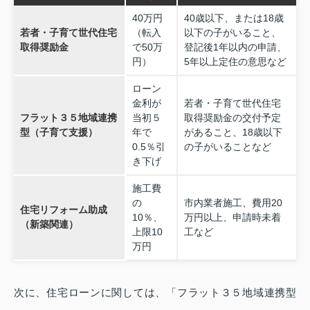
40万円
40歳以下、または18歳
若者・子育て世代住宅
（転入
以下の子がいること、
取得奨励金
で50万
登記後1年以内の申請、
円）
5年以上定住の意思など
ローン
金利が
若者・子育て世代住宅
フラット３５地域連携
当初５
取得奨励金の交付予定
型（子育て支援）
年で
があること、18歳以下
0.5％引
の子がいることなど
き下げ
施工費
の
市内業者施工、費用20
住宅リフォーム助成
10％、
万円以上、申請時未着
（新築関連）
上限10
工など
万円
次に、住宅ローンに関しては、「フラット３５地域連携型