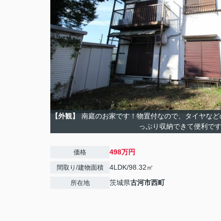
【外観】
南庭のお家です！物置付なので、タイヤなど
っぷり収納できて便利で
498万円
価格
4LDK/98.32㎡
間取り/建物面積
茨城県
古河市
西町
所在地