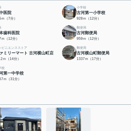
科
小学校
中医院
古河第一小学校
85ｍ（7分）
928ｍ（12分）
科
郵便局
本歯科医院
古河郵便局
37ｍ（12分）
959ｍ（12分）
ンビニエンスストア
郵便局
ァミリーマート 古河横山町店
古河横山町郵便局
112ｍ（14分）
1337ｍ（17分）
学校
河第一中学校
467ｍ（31分）