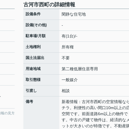
古河市西町の詳細情報
設備条件
閑静な住宅地
設備(その他)
-
駐車場/月額
有(1台)/-
土地権利
所有権
国土法届出
不要
用途地域
第二種低層住居専用
取引態様
一般媒介
引渡し
相談
分
備考
新着情報：古河市西町の空室情報な
チラ。利便性の高い間口10m以上の
情報の見方
空間です。前面道路6m以上の物件で
す。中古の戸建て物件は、経済的な
ットが大きいのが特徴です。不動産