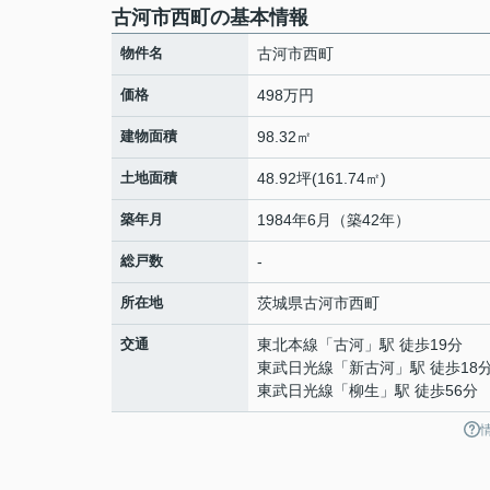
古河市西町の基本情報
物件名
古河市西町
価格
498万円
建物面積
98.32㎡
土地面積
48.92坪(161.74㎡)
築年月
1984年6月（築42年）
総戸数
-
所在地
茨城県
古河市
西町
交通
東北本線
「
古河
」駅 徒歩19分
東武日光線
「
新古河
」駅 徒歩18
東武日光線
「
柳生
」駅 徒歩56分