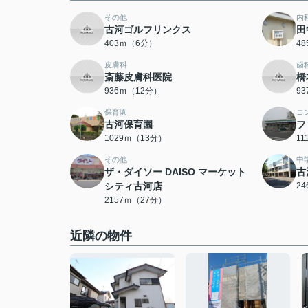
その他
内
古河ゴルフリンクス
田
403ｍ（6分）
4
皮膚科
歯
斎藤皮膚科医院
橋
936ｍ（12分）
9
保育園
コ
古河保育園
フ
1029ｍ（13分）
1
その他
中
ザ・ダイソー DAISO マーケット
古
シティ古河店
2
2157ｍ（27分）
近隣の物件