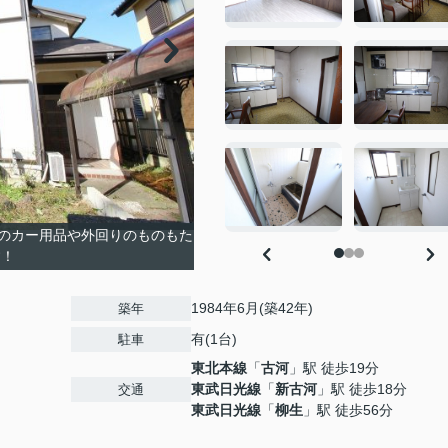
のカー用品や外回りのものもた
す！
1984年6月(築42年)
築年
有(1台)
駐車
東北本線
「
古河
」駅 徒歩19分
東武日光線
「
新古河
」駅 徒歩18分
交通
東武日光線
「
柳生
」駅 徒歩56分