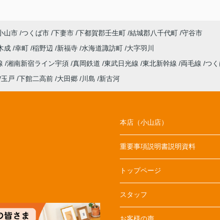
小山市
つくば市
下妻市
下都賀郡壬生町
結城郡八千代町
守谷市
木成
幸町
稲野辺
新福寺
水海道諏訪町
大字羽川
線
湘南新宿ライン宇須
真岡鉄道
東武日光線
東北新幹線
両毛線
つく
玉戸
下館二高前
大田郷
川島
新古河
本店（小山店）
重要事項説明書説明資料
トップページ
スタッフ
お客様の声