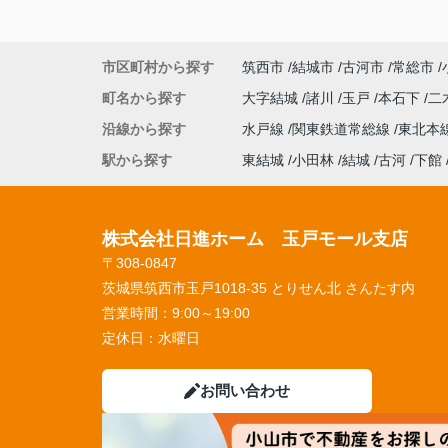
市区町村から探す
筑西市
結城市
古河市
常総市
町名から探す
大字結城
諸川
玉戸
本石下
二
沿線から探す
水戸線
関東鉄道常総線
東北本
駅から探す
東結城
小田林
結城
古河
下館
株式会社日進ホーム 玉戸モール支店
〒308-0847
茨城県筑西市玉戸1018-35 とりせん北 さんたす内
営業時間：
9:00～19:00
定休日：
水曜日
お問い合わせ