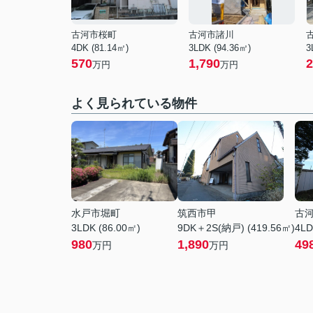
古河市桜町
古河市諸川
4DK (81.14㎡)
3LDK (94.36㎡)
3
570
1,790
2
万円
万円
よく見られている物件
水戸市堀町
筑西市甲
古
3LDK (86.00㎡)
9DK＋2S(納戸) (419.56㎡)
4LD
980
1,890
49
万円
万円