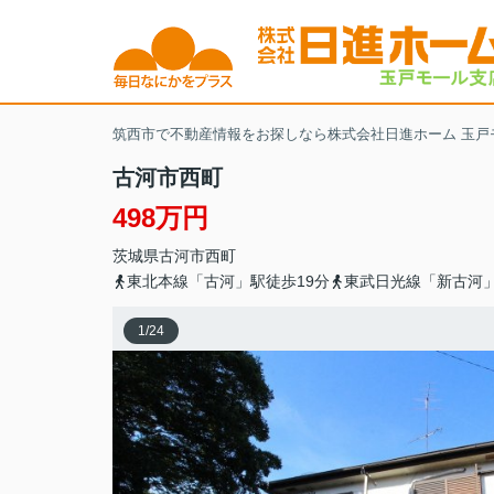
筑西市で不動産情報をお探しなら株式会社日進ホーム 玉戸
古河市西町
498万円
茨城県
古河市
西町
東北本線「古河」駅徒歩19分
東武日光線「新古河」
1
/
24