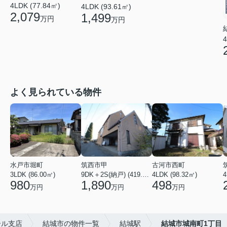
4LDK (77.84㎡)
4LDK (93.61㎡)
2,079
1,499
万円
万円
4
よく見られている物件
水戸市堀町
筑西市甲
古河市西町
3LDK (86.00㎡)
9DK＋2S(納戸) (419.56㎡)
4LDK (98.32㎡)
4
980
1,890
498
万円
万円
万円
ール支店
結城市の物件一覧
結城駅
結城市城南町1丁目