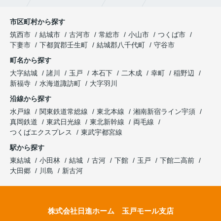
市区町村から探す
筑西市
結城市
古河市
常総市
小山市
つくば市
下妻市
下都賀郡壬生町
結城郡八千代町
守谷市
町名から探す
大字結城
諸川
玉戸
本石下
二木成
幸町
稲野辺
新福寺
水海道諏訪町
大字羽川
沿線から探す
水戸線
関東鉄道常総線
東北本線
湘南新宿ライン宇須
真岡鉄道
東武日光線
東北新幹線
両毛線
つくばエクスプレス
東武宇都宮線
駅から探す
東結城
小田林
結城
古河
下館
玉戸
下館二高前
大田郷
川島
新古河
株式会社日進ホーム 玉戸モール支店