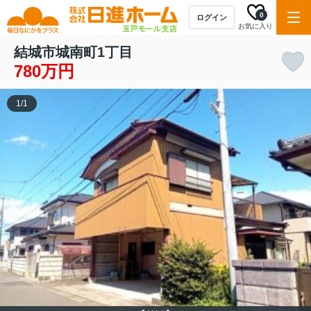
0
ログイン
お気に入り
結城市城南町1丁目
780万円
1
/
1