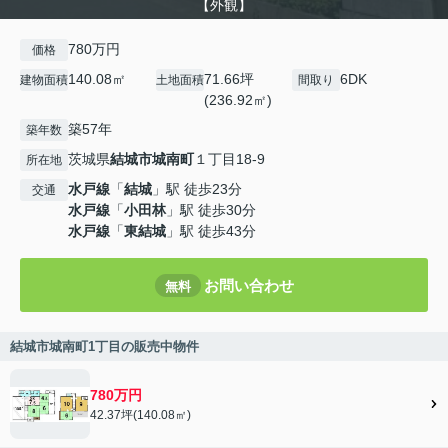
【外観】
780万円
価格
140.08㎡
71.66坪
6DK
建物面積
土地面積
間取り
(236.92㎡)
築57年
築年数
茨城県
結城市
城南町
１丁目18-9
所在地
水戸線
「
結城
」駅 徒歩23分
交通
水戸線
「
小田林
」駅 徒歩30分
水戸線
「
東結城
」駅 徒歩43分
お問い合わせ
無料
結城市城南町1丁目の販売中物件
780万円
42.37坪(140.08㎡)