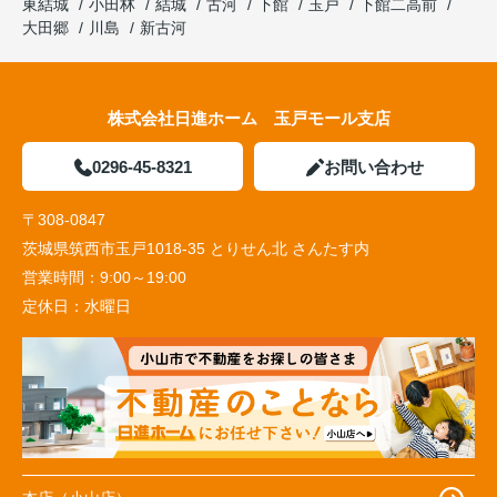
東結城
小田林
結城
古河
下館
玉戸
下館二高前
大田郷
川島
新古河
株式会社日進ホーム 玉戸モール支店
0296-45-8321
お問い合わせ
〒308-0847
茨城県筑西市玉戸1018-35 とりせん北 さんたす内
営業時間：
9:00～19:00
定休日：
水曜日