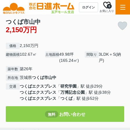
0
ログイン
お気に入り
つくば市山中
2,150万円
2,150万円
価格
102.67㎡
49.98坪
3LDK＋S(納
建物面積
土地面積
間取り
(165.24㎡)
戸)
築26年
築年数
茨城県
つくば市
山中
所在地
つくばエクスプレス
「
研究学園
」駅 徒歩29分
交通
つくばエクスプレス
「
万博記念公園
」駅 徒歩38分
つくばエクスプレス
「
つくば
」駅 徒歩52分
お問い合わせ
無料