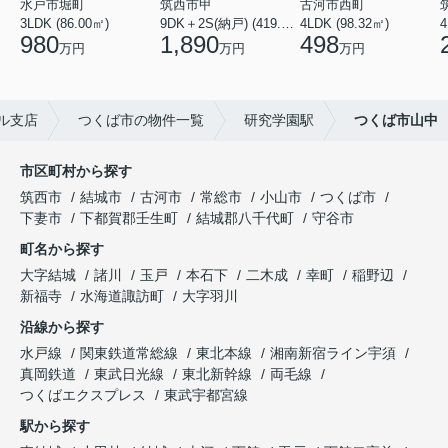
水戸市堀町
筑西市甲
古河市西町
3LDK (86.00㎡)
9DK＋2S(納戸) (419.56㎡)
4LDK (98.32㎡)
4
980
1,890
498
万円
万円
万円
ル支店
つくば市の物件一覧
研究学園駅
つくば市山中
市区町村から探す
筑西市
結城市
古河市
常総市
小山市
つくば市
下妻市
下都賀郡壬生町
結城郡八千代町
守谷市
町名から探す
大字結城
諸川
玉戸
本石下
二木成
幸町
稲野辺
新福寺
水海道諏訪町
大字羽川
沿線から探す
水戸線
関東鉄道常総線
東北本線
湘南新宿ライン宇須
真岡鉄道
東武日光線
東北新幹線
両毛線
つくばエクスプレス
東武宇都宮線
駅から探す