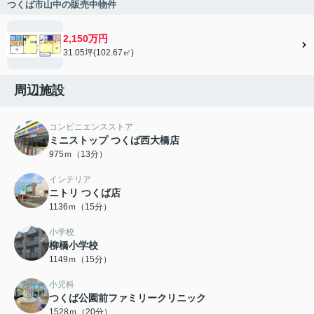
つくば市山中の販売中物件
2,150万円
31.05坪(102.67㎡)
周辺施設
コンビニエンスストア
ミニストップ つくば西大橋店
975ｍ（13分）
インテリア
ニトリ つくば店
1136ｍ（15分）
小学校
柳橋小学校
1149ｍ（15分）
小児科
つくば公園前ファミリークリニック
1528ｍ（20分）