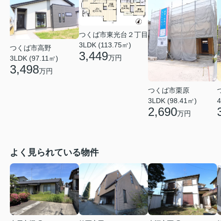
つくば市東光台２丁目
3LDK (113.75㎡)
つくば市高野
3,449
万円
3LDK (97.11㎡)
3,498
万円
つくば市栗原
3LDK (98.41㎡)
4
2,690
万円
よく見られている物件