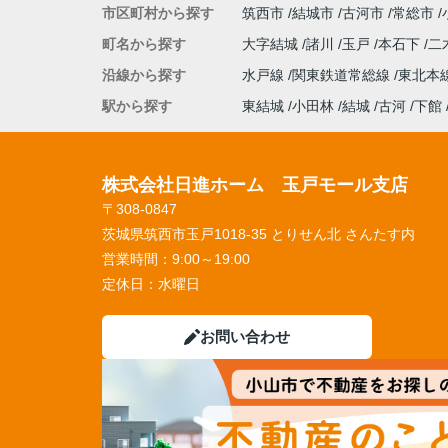
市区町村から探す
筑西市
結城市
古河市
常総市
町名から探す
大字結城
諸川
玉戸
本石下
二
沿線から探す
水戸線
関東鉄道常総線
東北本
駅から探す
東結城
小田林
結城
古河
下館
株式会社日進ホーム 玉戸モール支店
〒308-0847
茨城県筑西市玉戸1018-35 とりせん北 さんたす内
営業時間：
9:00～19:00
定休日：
水曜日
お問い合わせ