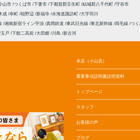
小山市
つくば市
下妻市
下都賀郡壬生町
結城郡八千代町
守谷市
木成
幸町
稲野辺
新福寺
水海道諏訪町
大字羽川
線
湘南新宿ライン宇須
真岡鉄道
東武日光線
東北新幹線
両毛線
つく
玉戸
下館二高前
大田郷
川島
新古河
本店（小山店）
重要事項説明書説明資料
トップページ
スタッフ
お客様の声
ブログ