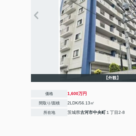
【外観】
1,600万円
価格
2LDK/56.13㎡
間取り/面積
茨城県
古河市
中央町
１丁目2-8
所在地