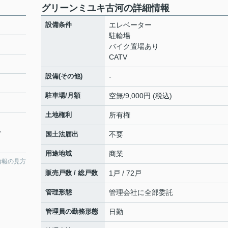
グリーンミユキ古河の詳細情報
設備条件
エレベーター
駐輪場
バイク置場あり
CATV
設備(その他)
-
駐車場/月額
空無/9,000円 (税込)
土地権利
所有権
分
国土法届出
不要
用途地域
商業
情報の見方
販売戸数 / 総戸数
1戸 / 72戸
管理形態
管理会社に全部委託
管理員の勤務形態
日勤