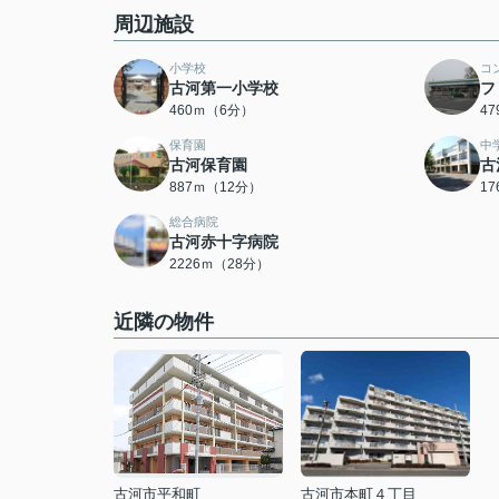
周辺施設
小学校
コ
古河第一小学校
フ
460ｍ（6分）
4
保育園
中
古河保育園
古
887ｍ（12分）
1
総合病院
古河赤十字病院
2226ｍ（28分）
近隣の物件
古河市平和町
古河市本町４丁目