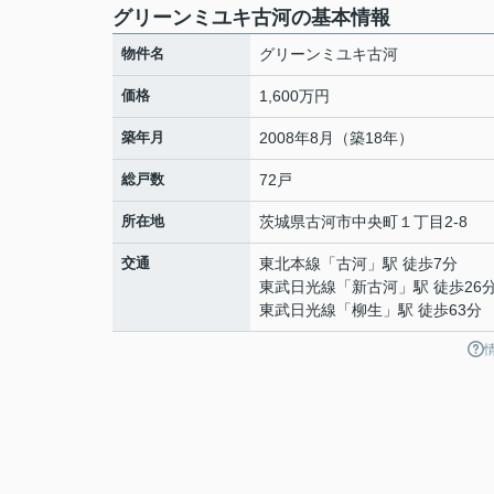
グリーンミユキ古河の基本情報
物件名
グリーンミユキ古河
価格
1,600万円
築年月
2008年8月（築18年）
総戸数
72戸
所在地
茨城県
古河市
中央町
１丁目2-8
交通
東北本線
「
古河
」駅 徒歩7分
東武日光線
「
新古河
」駅 徒歩26
東武日光線
「
柳生
」駅 徒歩63分