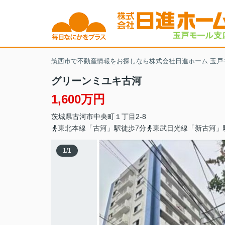
筑西市で不動産情報をお探しなら株式会社日進ホーム 玉戸
グリーンミユキ古河
1,600万円
茨城県
古河市
中央町
１丁目2-8
東北本線「古河」駅徒歩7分
東武日光線「新古河」
1
/
1