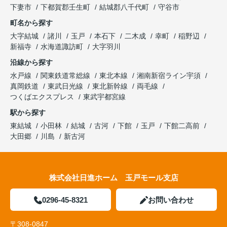
下妻市
下都賀郡壬生町
結城郡八千代町
守谷市
町名から探す
大字結城
諸川
玉戸
本石下
二木成
幸町
稲野辺
新福寺
水海道諏訪町
大字羽川
沿線から探す
水戸線
関東鉄道常総線
東北本線
湘南新宿ライン宇須
真岡鉄道
東武日光線
東北新幹線
両毛線
つくばエクスプレス
東武宇都宮線
駅から探す
東結城
小田林
結城
古河
下館
玉戸
下館二高前
大田郷
川島
新古河
株式会社日進ホーム 玉戸モール支店
0296-45-8321
お問い合わせ
〒308-0847