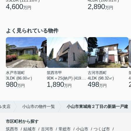
3SLDK (121.28㎡)
4LDK (106.81㎡)
4,600
2,890
万円
万円
よく見られている物件
水戸市堀町
筑西市甲
古河市西町
3LDK (86.00㎡)
9DK＋2S(納戸) (419.56㎡)
4LDK (98.32㎡)
4
980
1,890
498
万円
万円
万円
ル支店
小山市の物件一覧
小山市東城南２丁目の新築一戸建
市区町村から探す
筑西市
結城市
古河市
常総市
小山市
つくば市