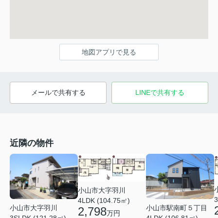
地図アプリで見る
メールで共有する
LINEで共有する
近隣の物件
小山市大字羽川
3
4LDK (104.75㎡)
小山市大字羽川
小山市駅南町５丁目
2,798
万円