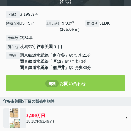
【外観】
3,199万円
価格
93.49㎡
49.93坪
3LDK
建物面積
土地面積
間取り
(165.06㎡)
築24年
築年数
茨城県
守谷市
美園
５丁目
所在地
関東鉄道常総線
「
南守谷
」駅 徒歩21分
交通
関東鉄道常総線
「
戸頭
」駅 徒歩23分
関東鉄道常総線
「
稲戸井
」駅 徒歩33分
お問い合わせ
無料
守谷市美園5丁目の販売中物件
3,199万円
28.28坪(93.49㎡)