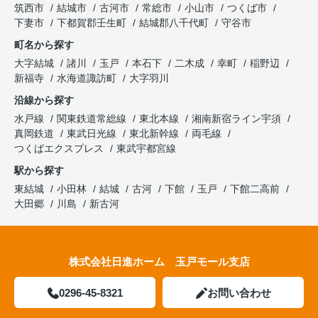
筑西市
結城市
古河市
常総市
小山市
つくば市
下妻市
下都賀郡壬生町
結城郡八千代町
守谷市
町名から探す
大字結城
諸川
玉戸
本石下
二木成
幸町
稲野辺
新福寺
水海道諏訪町
大字羽川
沿線から探す
水戸線
関東鉄道常総線
東北本線
湘南新宿ライン宇須
真岡鉄道
東武日光線
東北新幹線
両毛線
つくばエクスプレス
東武宇都宮線
駅から探す
東結城
小田林
結城
古河
下館
玉戸
下館二高前
大田郷
川島
新古河
株式会社日進ホーム 玉戸モール支店
0296-45-8321
お問い合わせ