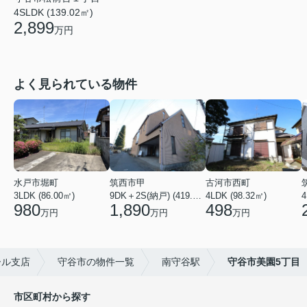
4SLDK (139.02㎡)
2,899
万円
よく見られている物件
水戸市堀町
筑西市甲
古河市西町
3LDK (86.00㎡)
9DK＋2S(納戸) (419.56㎡)
4LDK (98.32㎡)
4
980
1,890
498
万円
万円
万円
ール支店
守谷市の物件一覧
南守谷駅
守谷市美園5丁目
市区町村から探す