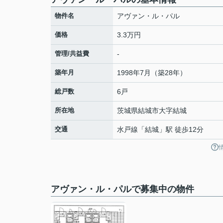
物件名
アヴァン・ル・パル
価格
3.3万円
管理/共益費
-
築年月
1998年7月（築28年）
総戸数
6戸
所在地
茨城県
結城市
大字結城
交通
水戸線
「
結城
」駅 徒歩12分
アヴァン・ル・パルで募集中の物件