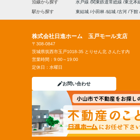
沿線から探す
水戸線
関東鉄道常総線
東北本
駅から探す
東結城
小田林
結城
古河
下館
株式会社日進ホーム 玉戸モール支店
〒308-0847
茨城県筑西市玉戸1018-35 とりせん北 さんたす内
営業時間：
9:00～19:00
定休日：
水曜日
お問い合わせ