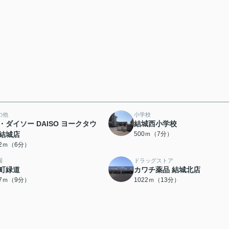
の他
小学校
・ダイソー DAISO ヨークタウ
結城西小学校
結城店
500ｍ（7分）
72ｍ（6分）
園
ドラッグストア
町緑道
カワチ薬品 結城北店
97ｍ（9分）
1022ｍ（13分）