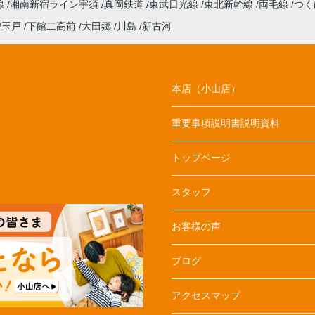
線
湘南新宿ライン宇須
真岡鉄道
東武日光線
東北新幹線
両毛線
つく
玉戸
下館二高前
大田郷
川島
新古河
本店（小山店）
重要事項説明書説明資料
トップページ
スタッフ
お客様の声
ブログ
アクセスマップ