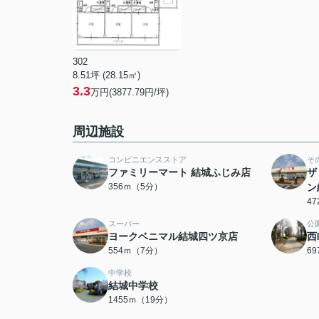
302
8.51坪 (28.15㎡)
3.3
万円(3877.79円/坪)
周辺施設
コンビニエンスストア
そ
ファミリーマート 結城ふじみ店
ザ
356ｍ（5分）
ン
4
スーパー
公
ヨークベニマル結城四ツ京店
西
554ｍ（7分）
6
中学校
結城中学校
1455ｍ（19分）