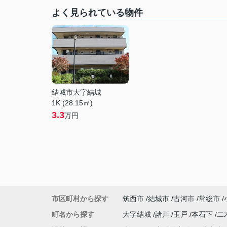
よく見られている物件
結城市大字結城
1K (28.15㎡)
3.3
万円
市区町村から探す
筑西市
結城市
古河市
常総市
町名から探す
大字結城
諸川
玉戸
本石下
二