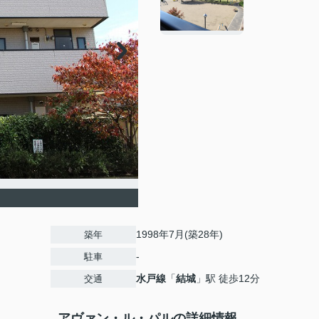
1998年7月(築28年)
築年
-
駐車
水戸線
「
結城
」駅 徒歩12分
交通
アヴァン・ル・パルの詳細情報