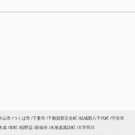
小山市
つくば市
下妻市
下都賀郡壬生町
結城郡八千代町
守谷市
木成
幸町
稲野辺
新福寺
水海道諏訪町
大字羽川