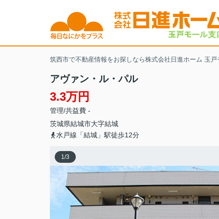
筑西市で不動産情報をお探しなら株式会社日進ホーム 玉戸
アヴァン・ル・パル
3.3万円
管理/共益費 -
茨城県
結城市
大字結城
水戸線「結城」駅徒歩12分
1
/
3