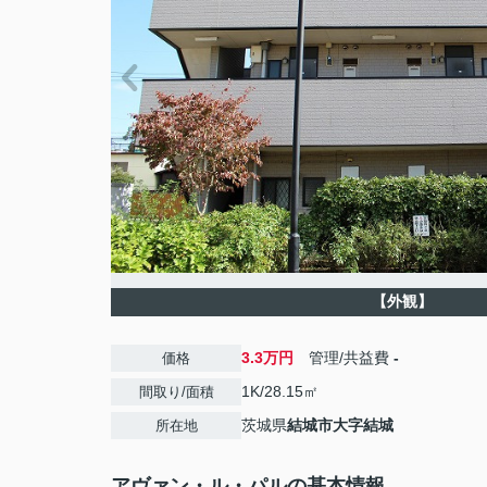
【外観】
3.3万円
管理/共益費
-
価格
1K/28.15㎡
間取り/面積
茨城県
結城市
大字結城
所在地
アヴァン・ル・パルの基本情報