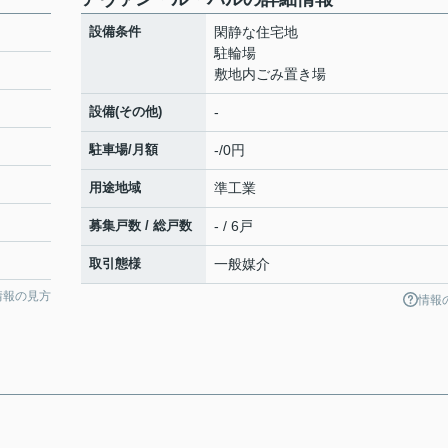
設備条件
閑静な住宅地
駐輪場
敷地内ごみ置き場
設備(その他)
-
駐車場/月額
-/0円
用途地域
準工業
募集戸数 / 総戸数
- / 6戸
取引態様
一般媒介
情報の見方
情報