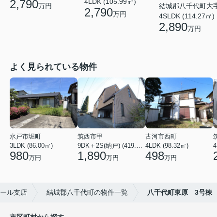
4LDK (105.99㎡)
2,790
結城郡八千代町大
万円
2,790
万円
4SLDK (114.27㎡)
2,890
万円
よく見られている物件
水戸市堀町
筑西市甲
古河市西町
3LDK (86.00㎡)
9DK＋2S(納戸) (419.56㎡)
4LDK (98.32㎡)
4
980
1,890
498
万円
万円
万円
モール支店
結城郡八千代町の物件一覧
八千代町東原 3号棟
市区町村から探す