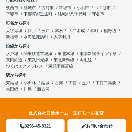
筑西市
結城市
古河市
常総市
小山市
つくば市
下妻市
下都賀郡壬生町
結城郡八千代町
守谷市
町名から探す
大字結城
諸川
玉戸
本石下
二木成
幸町
稲野辺
新福寺
水海道諏訪町
大字羽川
沿線から探す
水戸線
関東鉄道常総線
東北本線
湘南新宿ライン宇須
真岡鉄道
東武日光線
東北新幹線
両毛線
つくばエクスプレス
東武宇都宮線
駅から探す
東結城
小田林
結城
古河
下館
玉戸
下館二高前
大田郷
川島
新古河
株式会社日進ホーム 玉戸モール支店
0296-45-8321
お問い合わせ