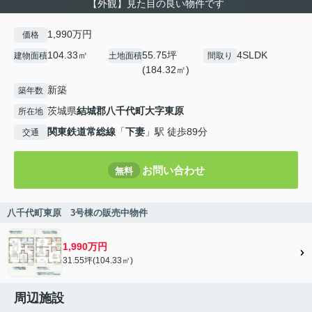
【外観】見た目の良い物件です
1,990万円
価格
104.33㎡
55.75坪
4SLDK
建物面積
土地面積
間取り
(184.32㎡)
新築
築年数
茨城県
結城郡八千代町
大字東原
所在地
関東鉄道常総線
「
下妻
」駅 徒歩89分
交通
お問い合わせ
無料
八千代町東原 3号棟の販売中物件
1,990万円
31.55坪(104.33㎡)
周辺施設