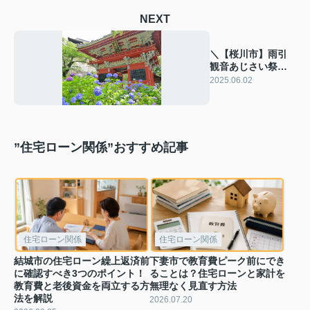
NEXT
＼【桜川市】雨引
観音あじさい祭
2025開催！6月10
2025.06.02
日〜7月20日まで／
”住宅ローン関係”おすすめ記事
住宅ローン関係
住宅ローン関係
結城市の住宅ローン繰上返済前
下妻市で教育費ピーク前にでき
に確認すべき3つのポイント！
ることは？住宅ローンと家計を
教育費と老後資金を両立する方
無理なく見直す方法
法を解説
2026.07.20