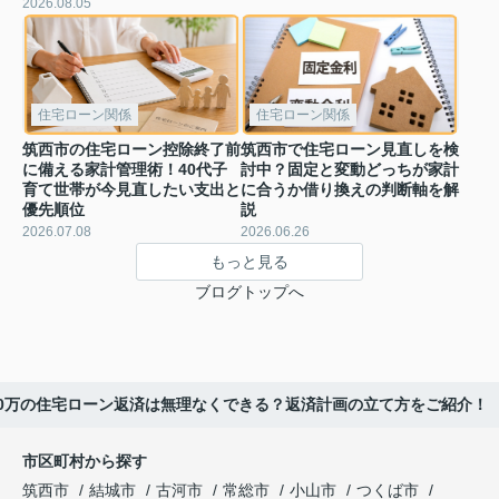
2026.08.05
住宅ローン関係
住宅ローン関係
筑西市の住宅ローン控除終了前
筑西市で住宅ローン見直しを検
に備える家計管理術！40代子
討中？固定と変動どっちが家計
育て世帯が今見直したい支出と
に合うか借り換えの判断軸を解
優先順位
説
2026.07.08
2026.06.26
もっと見る
ブログトップへ
00万の住宅ローン返済は無理なくできる？返済計画の立て方をご紹介！
市区町村から探す
筑西市
結城市
古河市
常総市
小山市
つくば市