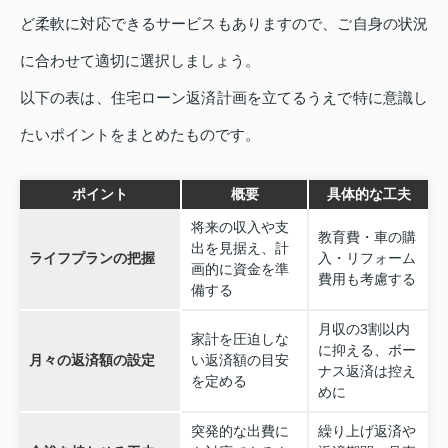
ど柔軟に対応できるサービスもありますので、ご自身の状況
に合わせて適切に選択しましょう。
以下の表は、住宅ローン返済計画を立てるうえで特に意識し
たいポイントをまとめたものです。
ポイント
概要
具体的な工夫
将来の収入や支
教育費・車の購
出を見据え、計
ライフプランの把握
入・リフォーム
画的に資金を準
費用も考慮する
備する
月収の3割以内
家計を圧迫しな
に抑える、ボー
月々の返済額の設定
い返済額の目安
ナス返済は控え
を定める
めに
突発的な出費に
繰り上げ返済や