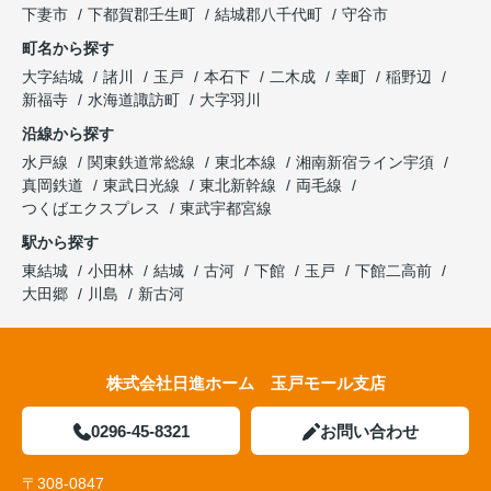
下妻市
下都賀郡壬生町
結城郡八千代町
守谷市
町名から探す
大字結城
諸川
玉戸
本石下
二木成
幸町
稲野辺
新福寺
水海道諏訪町
大字羽川
沿線から探す
水戸線
関東鉄道常総線
東北本線
湘南新宿ライン宇須
真岡鉄道
東武日光線
東北新幹線
両毛線
つくばエクスプレス
東武宇都宮線
駅から探す
東結城
小田林
結城
古河
下館
玉戸
下館二高前
大田郷
川島
新古河
株式会社日進ホーム 玉戸モール支店
0296-45-8321
お問い合わせ
〒308-0847