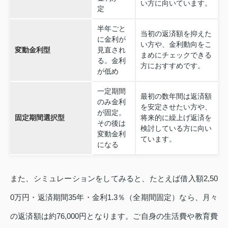
い方に向いています。
定
半年ごと
当初の返済額を抑えた
に金利が
い方や、金利動向をこ
変動金利型
見直され
まめにチェックできる
る。金利
方におすすめです。
が低め
一定期間
最初の数年間は返済額
のみ金利
を安定させたい方や、
が固定。
固定期間選択型
将来的に繰上げ返済を
その後は
検討している方に向い
変動金利
ています。
になる
また、シミュレーションをしてみると、たとえば借入額2,50
0万円・返済期間35年・金利1.3％（全期間固定）なら、月々
の返済額は約76,000円となります。ご自身の生活費や教育費