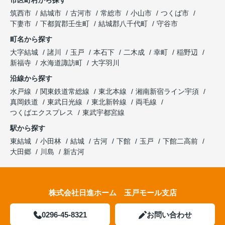
市区町村から探す
筑西市
結城市
古河市
常総市
小山市
つくば市
下妻市
下都賀郡壬生町
結城郡八千代町
守谷市
町名から探す
大字結城
諸川
玉戸
本石下
二木成
幸町
稲野辺
新福寺
水海道諏訪町
大字羽川
沿線から探す
水戸線
関東鉄道常総線
東北本線
湘南新宿ライン宇須
真岡鉄道
東武日光線
東北新幹線
両毛線
つくばエクスプレス
東武宇都宮線
駅から探す
東結城
小田林
結城
古河
下館
玉戸
下館二高前
大田郷
川島
新古河
株式会社日進ホーム 玉戸モール支店
0296-45-8321
お問い合わせ