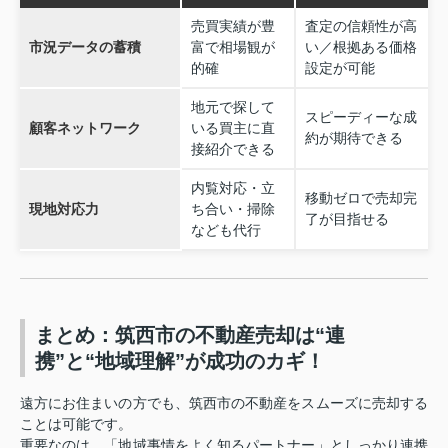
売買実績が豊
査定の信頼性が高
市況データの蓄積
富で相場観が
い／根拠ある価格
的確
設定が可能
地元で探して
スピーディーな成
顧客ネットワーク
いる買主に直
約が期待できる
接紹介できる
内覧対応・立
移動ゼロで売却完
現地対応力
ち合い・掃除
了が目指せる
なども代行
まとめ：筑西市の不動産売却は“連
携”と“地域理解”が成功のカギ！
遠方にお住まいの方でも、筑西市の不動産をスムーズに売却する
ことは可能です。
重要なのは、「地域事情をよく知るパートナー」としっかり連携