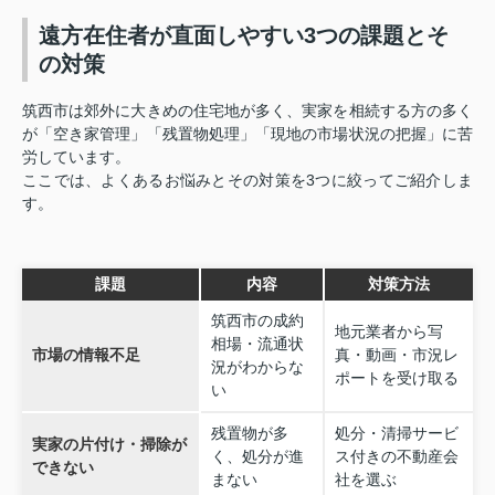
遠方在住者が直面しやすい3つの課題とそ
の対策
筑西市は郊外に大きめの住宅地が多く、実家を相続する方の多く
が「空き家管理」「残置物処理」「現地の市場状況の把握」に苦
労しています。
ここでは、よくあるお悩みとその対策を3つに絞ってご紹介しま
す。
課題
内容
対策方法
筑西市の成約
地元業者から写
相場・流通状
市場の情報不足
真・動画・市況レ
況がわからな
ポートを受け取る
い
残置物が多
処分・清掃サービ
実家の片付け・掃除が
く、処分が進
ス付きの不動産会
できない
まない
社を選ぶ