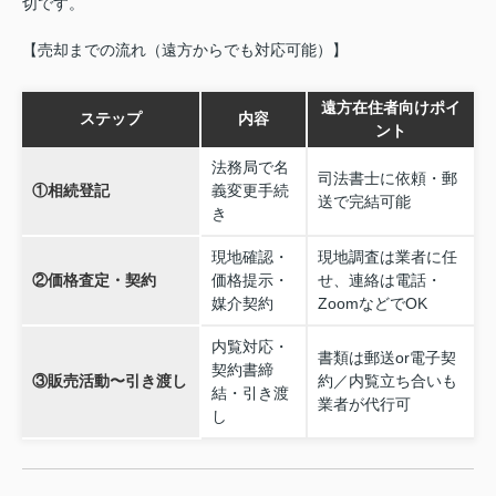
切です。
【売却までの流れ（遠方からでも対応可能）】
遠方在住者向けポイ
ステップ
内容
ント
法務局で名
司法書士に依頼・郵
①相続登記
義変更手続
送で完結可能
き
現地確認・
現地調査は業者に任
②価格査定・契約
価格提示・
せ、連絡は電話・
媒介契約
ZoomなどでOK
内覧対応・
書類は郵送or電子契
契約書締
③販売活動〜引き渡し
約／内覧立ち合いも
結・引き渡
業者が代行可
し