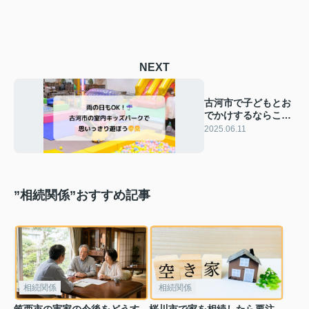
NEXT
古河市で子どもとお
でかけするならこ
こ！雨の日も楽しめ
2025.06.11
る遊び場ガイド！
”相続関係”おすすめ記事
相続関係
相続関係
筑西市の実家の今後をどうす
桜川市で家を相続したら要注