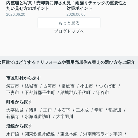
内整理と写真！売却前に押さえ
見！雨漏りチェックの重要性と
たい見せ方のポイント
対策ポイント
2026.06.20
2026.06.05
もっと見る
ブログトップへ
の戸建てはどうする？リフォームや費用売却住み替えの選び方をご紹介
市区町村から探す
筑西市
結城市
古河市
常総市
小山市
つくば市
下妻市
下都賀郡壬生町
結城郡八千代町
守谷市
町名から探す
大字結城
諸川
玉戸
本石下
二木成
幸町
稲野辺
新福寺
水海道諏訪町
大字羽川
沿線から探す
水戸線
関東鉄道常総線
東北本線
湘南新宿ライン宇須