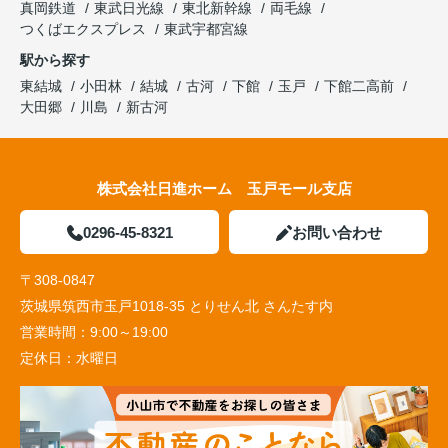
真岡鉄道
東武日光線
東北新幹線
両毛線
つくばエクスプレス
東武宇都宮線
駅から探す
東結城
小田林
結城
古河
下館
玉戸
下館二高前
大田郷
川島
新古河
株式会社日進ホーム 玉戸モール支店
0296-45-8321
お問い合わせ
〒308-0847
茨城県筑西市玉戸1018-35 とりせん北 さんたす内
営業時間：
9:00～19:00
定休日：
水曜日