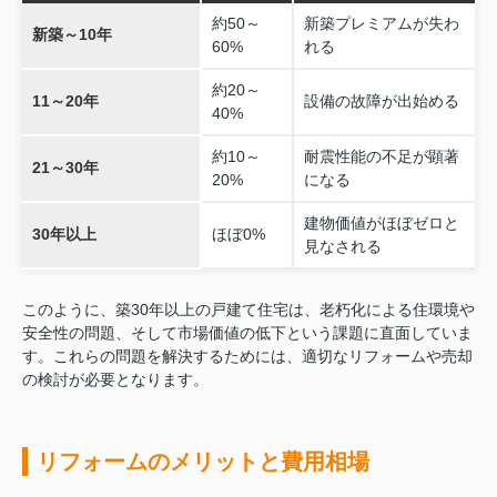
約50～
新築プレミアムが失わ
新築～10年
60%
れる
約20～
11～20年
設備の故障が出始める
40%
約10～
耐震性能の不足が顕著
21～30年
20%
になる
建物価値がほぼゼロと
30年以上
ほぼ0%
見なされる
このように、築30年以上の戸建て住宅は、老朽化による住環境や
安全性の問題、そして市場価値の低下という課題に直面していま
す。これらの問題を解決するためには、適切なリフォームや売却
の検討が必要となります。
リフォームのメリットと費用相場