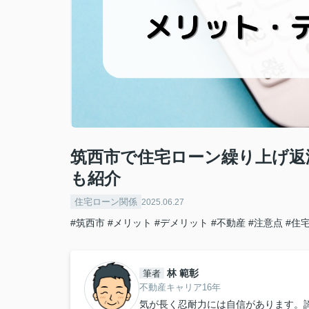
筑西市で住宅ローン繰り上げ返
も紹介
住宅ローン関係
2025.06.27
#筑西市
#メリット
#デメリット
#不動産
#注意点
#住
林 範彰
筆者
不動産キャリア16年
気が長く忍耐力には自信があります。