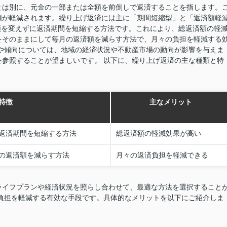
とは別に、元金の一部または全額を前倒しで返済することを指します。
額が軽減されます。繰り上げ返済には主に「期間短縮型」と「返済額軽
額を変えずに返済期間を短縮する方法です。これにより、総返済額の軽
をそのままにして毎月の返済額を減らす方法で、月々の負担を軽減する
や傾向については、地域の経済状況や不動産市場の動向が影響を与えま
参照することが望ましいです。 以下に、繰り上げ返済の主な種類と特
特徴
主なメリット
返済期間を短縮する方法
総返済額の軽減効果が高い
の返済額を減らす方法
月々の返済負担を軽減できる
ライフプランや経済状況を照らし合わせて、最適な方法を選択すること
負担を軽減する有効な手段です。具体的なメリットを以下にご紹介しま