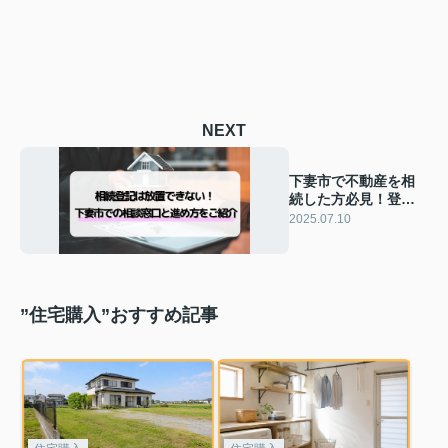
NEXT
下妻市で不動産を相
続した方必見！登記
の期限や必要書類、
2025.07.10
相談窓口まで完全解
説
”住宅購入”おすすめ記事