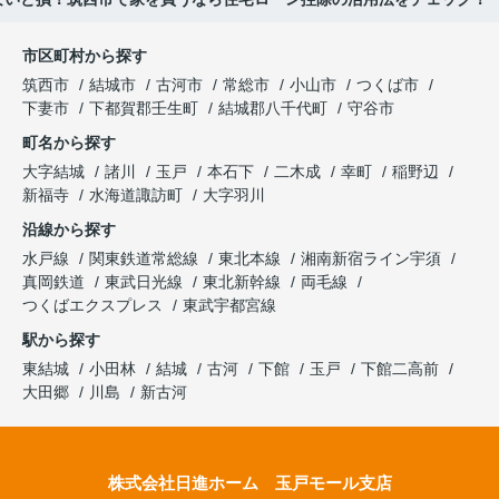
市区町村から探す
筑西市
結城市
古河市
常総市
小山市
つくば市
下妻市
下都賀郡壬生町
結城郡八千代町
守谷市
町名から探す
大字結城
諸川
玉戸
本石下
二木成
幸町
稲野辺
新福寺
水海道諏訪町
大字羽川
沿線から探す
水戸線
関東鉄道常総線
東北本線
湘南新宿ライン宇須
真岡鉄道
東武日光線
東北新幹線
両毛線
つくばエクスプレス
東武宇都宮線
駅から探す
東結城
小田林
結城
古河
下館
玉戸
下館二高前
大田郷
川島
新古河
株式会社日進ホーム 玉戸モール支店