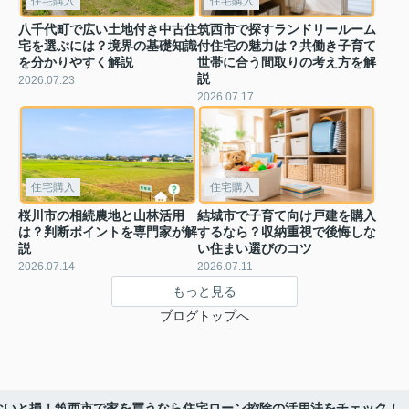
住宅購入
住宅購入
八千代町で広い土地付き中古住
筑西市で探すランドリールーム
宅を選ぶには？境界の基礎知識
付住宅の魅力は？共働き子育て
を分かりやすく解説
世帯に合う間取りの考え方を解
説
2026.07.23
2026.07.17
住宅購入
住宅購入
桜川市の相続農地と山林活用
結城市で子育て向け戸建を購入
は？判断ポイントを専門家が解
するなら？収納重視で後悔しな
説
い住まい選びのコツ
2026.07.14
2026.07.11
もっと見る
ブログトップへ
ないと損！筑西市で家を買うなら住宅ローン控除の活用法をチェック！