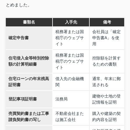
とめました。
書類名
入手先
備考
税務署または国
会社員は「確定
確定申告書
税庁のウェブサ
申告書A」を使
イト
用
税務署または国
住宅借入金等特別控除
控除額を計算す
税庁のウェブサ
額の計算明細書
るための書類
イト
住宅ローンの年末残高
借入先の金融機
通常、年末に郵
証明書
関
送される
建物や土地の登
登記事項証明書
法務局
記情報を証明
売買契約書または工事
不動産会社また
購入や建築の契
請負契約書の写し
は施工会社
約内容を証明