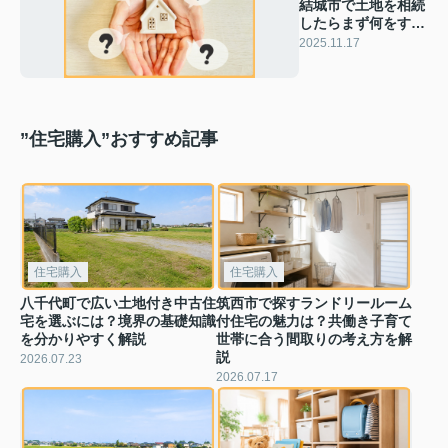
結城市で土地を相続
したらまず何をす
る？売却や税金手続
2025.11.17
きの流れも紹介
”住宅購入”おすすめ記事
住宅購入
住宅購入
八千代町で広い土地付き中古住
筑西市で探すランドリールーム
宅を選ぶには？境界の基礎知識
付住宅の魅力は？共働き子育て
を分かりやすく解説
世帯に合う間取りの考え方を解
説
2026.07.23
2026.07.17