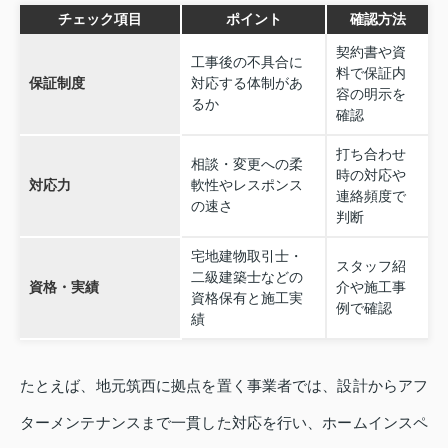
チェック項目
ポイント
確認方法
契約書や資
工事後の不具合に
料で保証内
保証制度
対応する体制があ
容の明示を
るか
確認
打ち合わせ
相談・変更への柔
時の対応や
対応力
軟性やレスポンス
連絡頻度で
の速さ
判断
宅地建物取引士・
スタッフ紹
二級建築士などの
資格・実績
介や施工事
資格保有と施工実
例で確認
績
たとえば、地元筑西に拠点を置く事業者では、設計からアフ
ターメンテナンスまで一貫した対応を行い、ホームインスペ