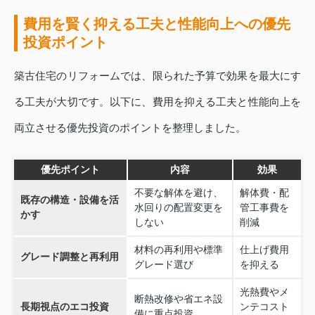
費用を賢く抑える工夫と性能向上への優先
投資ポイント
築古住宅のリフォームでは、限られた予算で効果を最大にす
る工夫が大切です。以下に、費用を抑える工夫と性能向上を
両立させる優先投資のポイントを整理しました。
優先ポイント
内容
効果
不要な解体を避け、
解体費・配
既存の構造・設備を活
水回りの配置変更を
管工事費を
かす
しない
削減
材料の再利用や標準
仕上げ費用
グレード調整と再利用
グレード選び
を抑える
光熱費やメ
断熱改修や省エネ設
長期視点のエコ投資
ンテコスト
備に重点投資