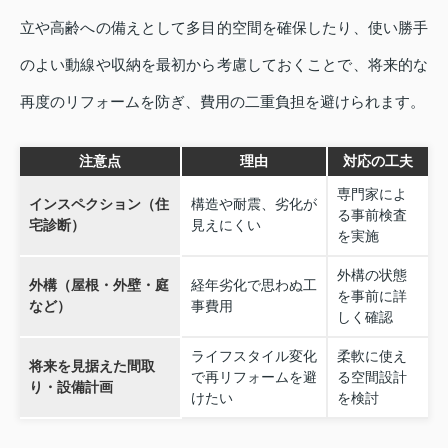
立や高齢への備えとして多目的空間を確保したり、使い勝手
のよい動線や収納を最初から考慮しておくことで、将来的な
再度のリフォームを防ぎ、費用の二重負担を避けられます。
注意点
理由
対応の工夫
専門家によ
インスペクション（住
構造や耐震、劣化が
る事前検査
宅診断）
見えにくい
を実施
外構の状態
外構（屋根・外壁・庭
経年劣化で思わぬ工
を事前に詳
など）
事費用
しく確認
ライフスタイル変化
柔軟に使え
将来を見据えた間取
で再リフォームを避
る空間設計
り・設備計画
けたい
を検討