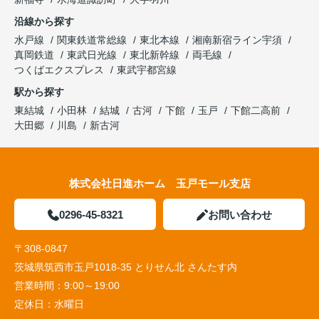
沿線から探す
水戸線
関東鉄道常総線
東北本線
湘南新宿ライン宇須
真岡鉄道
東武日光線
東北新幹線
両毛線
つくばエクスプレス
東武宇都宮線
駅から探す
東結城
小田林
結城
古河
下館
玉戸
下館二高前
大田郷
川島
新古河
株式会社日進ホーム 玉戸モール支店
0296-45-8321
お問い合わせ
〒308-0847
茨城県筑西市玉戸1018-35 とりせん北 さんたす内
営業時間：
9:00～19:00
定休日：
水曜日