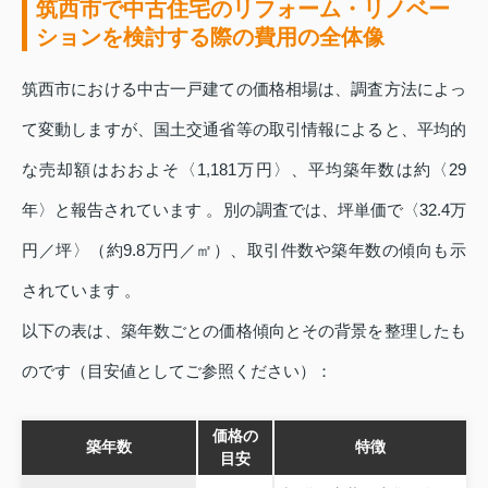
筑西市で中古住宅のリフォーム・リノベー
ションを検討する際の費用の全体像
筑西市における中古一戸建ての価格相場は、調査方法によっ
て変動しますが、国土交通省等の取引情報によると、平均的
な売却額はおおよそ〈1,181万円〉、平均築年数は約〈29
年〉と報告されています 。別の調査では、坪単価で〈32.4万
円／坪〉（約9.8万円／㎡）、取引件数や築年数の傾向も示
されています 。
以下の表は、築年数ごとの価格傾向とその背景を整理したも
のです（目安値としてご参照ください）：
価格の
築年数
特徴
目安