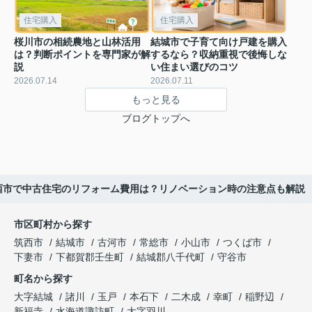
住宅購入
住宅購入
桜川市の相続農地と山林活用
結城市で子育て向け戸建を購入
は？判断ポイントを専門家が解
するなら？収納重視で後悔しな
説
い住まい選びのコツ
2026.07.14
2026.07.11
もっと見る
ブログトップへ
西市で中古住宅のリフォーム費用は？リノベーション時の注意点も解説
市区町村から探す
筑西市
結城市
古河市
常総市
小山市
つくば市
下妻市
下都賀郡壬生町
結城郡八千代町
守谷市
町名から探す
大字結城
諸川
玉戸
本石下
二木成
幸町
稲野辺
新福寺
水海道諏訪町
大字羽川