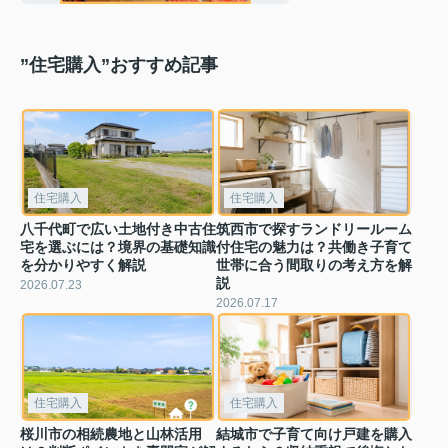
介！
”住宅購入”おすすめ記事
住宅購入
住宅購入
八千代町で広い土地付き中古住
筑西市で探すランドリールーム
宅を選ぶには？境界の基礎知識
付住宅の魅力は？共働き子育て
を分かりやすく解説
世帯に合う間取りの考え方を解
説
2026.07.23
2026.07.17
住宅購入
住宅購入
桜川市の相続農地と山林活用
結城市で子育て向け戸建を購入