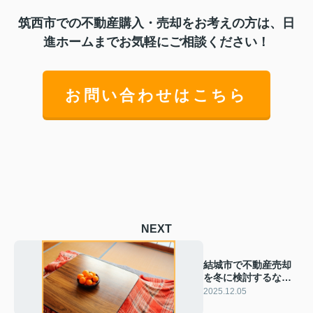
筑西市での不動産購入・売却をお考えの方は、日
進ホームまでお気軽にご相談ください！
お問い合わせはこちら
NEXT
結城市で不動産売却
を冬に検討するな
ら？成約やタイミン
2025.12.05
グのポイントも紹