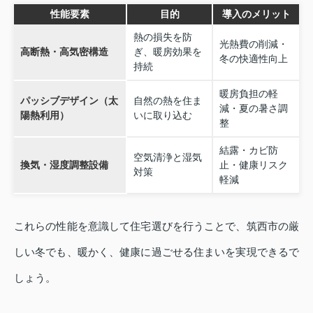
性能要素
目的
導入のメリット
熱の損失を防
光熱費の削減・
高断熱・高気密構造
ぎ、暖房効果を
冬の快適性向上
持続
暖房負担の軽
パッシブデザイン（太
自然の熱を住ま
減・夏の暑さ調
陽熱利用）
いに取り込む
整
結露・カビ防
空気清浄と湿気
換気・湿度調整設備
止・健康リスク
対策
軽減
これらの性能を意識して住宅選びを行うことで、筑西市の厳
しい冬でも、暖かく、健康に過ごせる住まいを実現できるで
しょう。