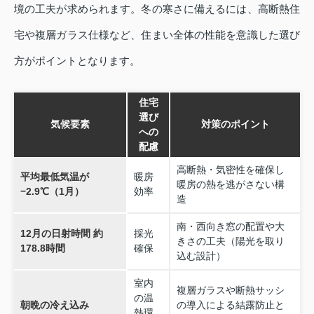
境の工夫が求められます。冬の寒さに備えるには、高断熱住
宅や複層ガラス仕様など、住まい全体の性能を意識した選び
方がポイントとなります。
住宅
選び
気候要素
対策のポイント
への
配慮
高断熱・気密性を確保し
平均最低気温が
暖房
暖房の熱を逃がさない構
−2.9℃（1月）
効率
造
南・西向き窓の配置や大
12月の日射時間 約
採光
きさの工夫（陽光を取り
178.8時間
確保
込む設計）
室内
複層ガラスや断熱サッシ
の温
朝晩の冷え込み
の導入による結露防止と
熱環