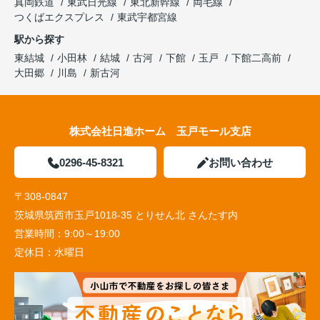
真岡鉄道
東武日光線
東北新幹線
両毛線
つくばエクスプレス
東武宇都宮線
駅から探す
東結城
小田林
結城
古河
下館
玉戸
下館二高前
大田郷
川島
新古河
株式会社日進ホーム 玉戸モール支店
0296-45-8321
お問い合わせ
〒308-0847
茨城県筑西市玉戸1018-35 とりせん北 さんたす内
営業時間：
9:00～19:00
定休日：
水曜日