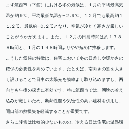
まず筑西市（下館）における冬の気候は、１月の平均最高気
温が約９℃、平均最低気温が−２.９℃、１２月でも最高約１
１.２℃、最低約−０.２℃となり、空気が冷たく寒さが厳しい
ことがうかがえます。また、１２月の日射時間は約１７８.
８時間と、１月の１９８時間よりやや短めに推移します。
こうした気候の特徴は、住宅において冬の日差しや暖かさの
確保の必要性を高めています。たとえば、南向きの窓を大き
く設けることで日中の太陽光を効率よく取り込めますし、西
向きも午後の採光に有効です。特に筑西市では、朝晩の冷え
込みが厳しいため、断熱性能や気密性の高い建材を併用し、
開口部の熱損失を軽減することが重要です。
さらに降雪は比較的少ないものの、冷える日は住宅の温熱環