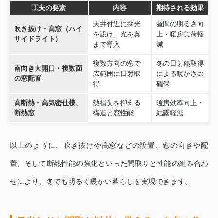
工夫の要素
内容
期待される効果
天井付近に採光
昼間の明るさ向
吹き抜け・高窓（ハイ
を設け、光を奥
上・暖房負荷軽
サイドライト）
まで導入
減
複数方向の窓で
冬の日射熱取得
南向き大開口・複数面
広範囲に日射取
による暖かさの
の窓配置
得
確保
高断熱・高気密仕様、
熱損失を抑える
暖房効率向上・
断熱窓
構造と窓性能
結露軽減
以上のように、吹き抜けや高窓などの設置、窓の向きや配
置、そして断熱性能の強化といった間取りと性能の組み合わ
せにより、冬でも明るく暖かい暮らしを実現できます。