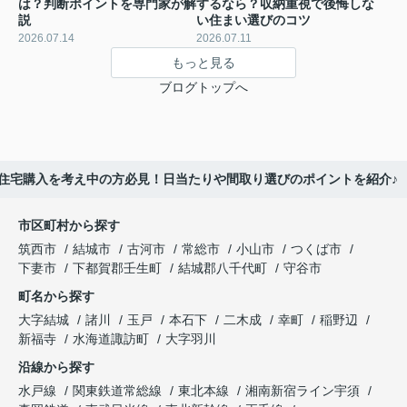
は？判断ポイントを専門家が解
するなら？収納重視で後悔しな
説
い住まい選びのコツ
2026.07.14
2026.07.11
もっと見る
ブログトップへ
住宅購入を考え中の方必見！日当たりや間取り選びのポイントを紹介♪
市区町村から探す
筑西市
結城市
古河市
常総市
小山市
つくば市
下妻市
下都賀郡壬生町
結城郡八千代町
守谷市
町名から探す
大字結城
諸川
玉戸
本石下
二木成
幸町
稲野辺
新福寺
水海道諏訪町
大字羽川
沿線から探す
水戸線
関東鉄道常総線
東北本線
湘南新宿ライン宇須