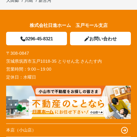
大田郷
川島
新古河
株式会社日進ホーム 玉戸モール支店
0296-45-8321
お問い合わせ
〒308-0847
茨城県筑西市玉戸1018-35 とりせん北 さんたす内
営業時間：
9:00～19:00
定休日：
水曜日
本店（小山店）