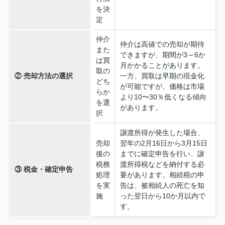
を決
定
仲介
仲介は高値での売却が期待
また
できますが、期間が3～6か
は買
月かかることがあります。
取の
② 売却方法の選択
一方、買取は早期の現金化
どち
が可能ですが、価格は市場
らか
より10〜30％低くなる傾向
を選
があります。
択
譲渡所得が発生した場合、
売却
翌年の2月16日から3月15日
後の
までに確定申告を行い、譲
税務
渡所得税などを納付する必
③ 税金・確定申告
処理
要があります。相続税の申
を実
告は、被相続人の死亡を知
施
った翌日から10か月以内で
す。