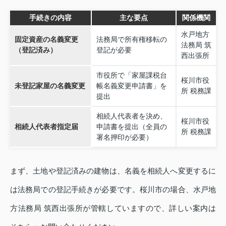
手続きの内容
主な要点
関係機関
水戸地方
固定資産の名義変更
法務局で所有権移転の
法務局 筑
（登記済み）
登記が必要
西出張所
市役所で「家屋課税台
桜川市役
未登記家屋の名義変更
帳名義変更申請書」を
所 税務課
提出
相続人代表者を決め、
桜川市役
相続人代表者指定届
申請書を提出（全員の
所 税務課
署名押印が必要）
まず、土地や登記済みの建物は、名義を相続人へ変更するに
は法務局での登記手続きが必要です。桜川市の場合、水戸地
方法務局 筑西出張所が管轄していますので、詳しい案内は