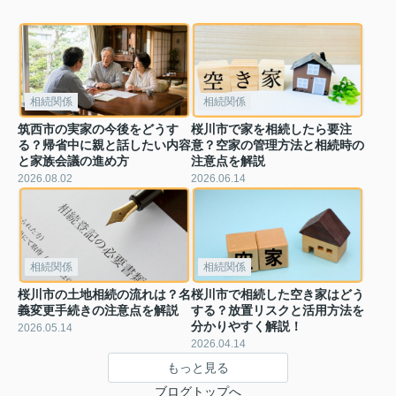
相続関係
相続関係
筑西市の実家の今後をどうす
桜川市で家を相続したら要注
る？帰省中に親と話したい内容
意？空家の管理方法と相続時の
と家族会議の進め方
注意点を解説
2026.08.02
2026.06.14
相続関係
相続関係
桜川市の土地相続の流れは？名
桜川市で相続した空き家はどう
義変更手続きの注意点を解説
する？放置リスクと活用方法を
分かりやすく解説！
2026.05.14
2026.04.14
もっと見る
ブログトップへ