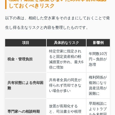
しておくべきリスク
以下の表は、相続した空き家をそのままにしておくことで発
生し得る主なリスクと内容を整理したものです。
項目
具体的なリスク
影響例
特定空家に指定され
年間数10万
ると固定資産税の軽
税金・管理負担
円～負担が
減措置が外れ、最大6
急増
倍に増加
権利関係が
共有者全員の同意が
共有状態による売却困
複雑になり
得られず売却できな
難
資産活用が
い場合が多い
困難に
早期相談に
放置が長期化する
よりトラブ
専門家への相談時期
と、司法書士や税理
ルを未然回