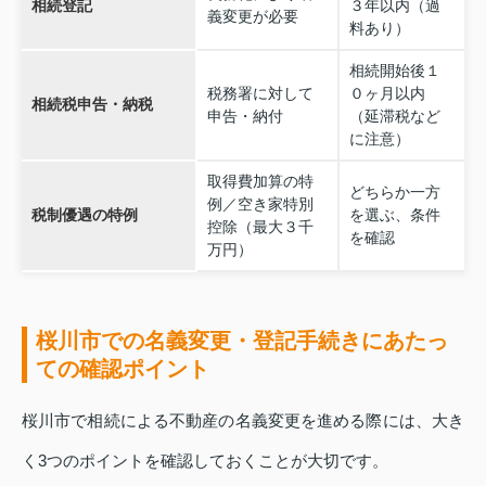
相続登記
３年以内（過
義変更が必要
料あり）
相続開始後１
税務署に対して
０ヶ月以内
相続税申告・納税
申告・納付
（延滞税など
に注意）
取得費加算の特
どちらか一方
例／空き家特別
税制優遇の特例
を選ぶ、条件
控除（最大３千
を確認
万円）
桜川市での名義変更・登記手続きにあたっ
ての確認ポイント
桜川市で相続による不動産の名義変更を進める際には、大き
く3つのポイントを確認しておくことが大切です。