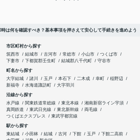
却時は何を確認すべき？基本事項を押さえて安心して手続きを進めよう
市区町村から探す
筑西市
結城市
古河市
常総市
小山市
つくば市
下妻市
下都賀郡壬生町
結城郡八千代町
守谷市
町名から探す
大字結城
諸川
玉戸
本石下
二木成
幸町
稲野辺
新福寺
水海道諏訪町
大字羽川
沿線から探す
水戸線
関東鉄道常総線
東北本線
湘南新宿ライン宇須
真岡鉄道
東武日光線
東北新幹線
両毛線
つくばエクスプレス
東武宇都宮線
駅から探す
東結城
小田林
結城
古河
下館
玉戸
下館二高前