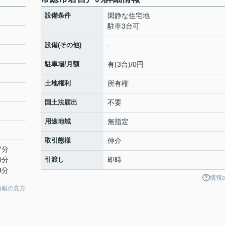
設備条件
閑静な住宅地
駐車3台可
設備(その他)
-
駐車場/月額
有(3台)/0円
土地権利
所有権
国土法届出
不要
用途地域
無指定
取引態様
仲介
7分
0分
引渡し
即時
3分
情報
情報の見方