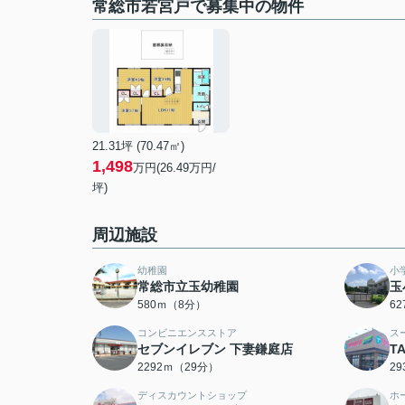
常総市若宮戸で募集中の物件
21.31坪 (70.47㎡)
1,498
万円(26.49万円/
坪)
周辺施設
幼稚園
小
常総市立玉幼稚園
玉
580ｍ（8分）
6
コンビニエンスストア
ス
セブンイレブン 下妻鎌庭店
T
2292ｍ（29分）
2
ディスカウントショップ
ホ