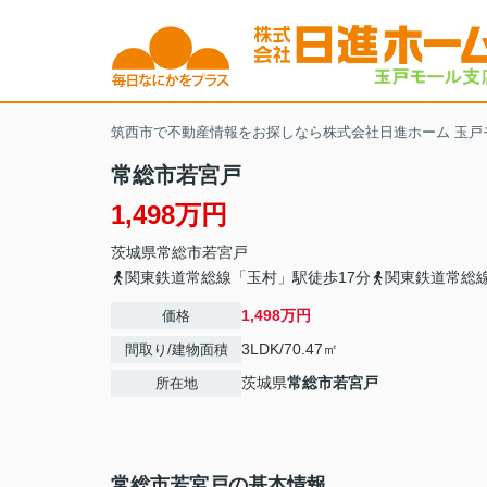
筑西市で不動産情報をお探しなら株式会社日進ホーム 玉戸
常総市若宮戸
1,498万円
茨城県
常総市
若宮戸
関東鉄道常総線「玉村」駅徒歩17分
関東鉄道常総線
1,498万円
価格
3LDK/70.47㎡
間取り/建物面積
茨城県
常総市
若宮戸
所在地
常総市若宮戸の基本情報