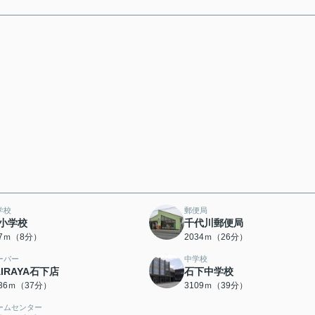
学校
郵便局
小学校
千代川郵便局
27ｍ（8分）
2034ｍ（26分）
ーパー
中学校
AIRAYA石下店
石下中学校
936ｍ（37分）
3109ｍ（39分）
ームセンター