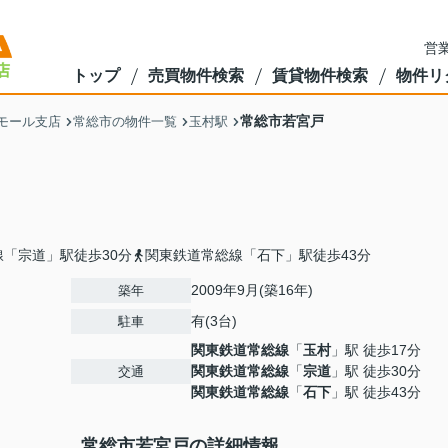
営業
トップ
売買物件検索
賃貸物件検索
物件リ
常総市若宮戸
モール支店
常総市の物件一覧
玉村駅
「宗道」駅徒歩30分
関東鉄道常総線「石下」駅徒歩43分
2009年9月(築16年)
築年
有(3台)
駐車
関東鉄道常総線
「
玉村
」駅 徒歩17分
関東鉄道常総線
「
宗道
」駅 徒歩30分
交通
関東鉄道常総線
「
石下
」駅 徒歩43分
常総市若宮戸の詳細情報