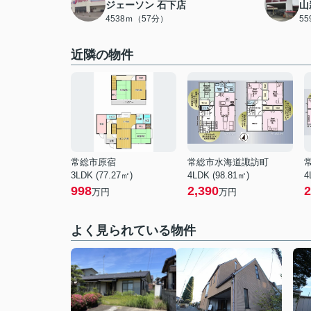
ジェーソン 石下店
山
4538ｍ（57分）
5
近隣の物件
常総市原宿
常総市水海道諏訪町
3LDK (77.27㎡)
4LDK (98.81㎡)
4
998
2,390
2
万円
万円
よく見られている物件