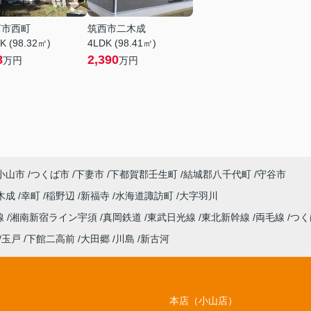
河市西町
筑西市二木成
K (98.32㎡)
4LDK (98.41㎡)
8
2,390
万円
万円
小山市
つくば市
下妻市
下都賀郡壬生町
結城郡八千代町
守谷市
木成
幸町
稲野辺
新福寺
水海道諏訪町
大字羽川
線
湘南新宿ライン宇須
真岡鉄道
東武日光線
東北新幹線
両毛線
つく
玉戸
下館二高前
大田郷
川島
新古河
本店（小山店）