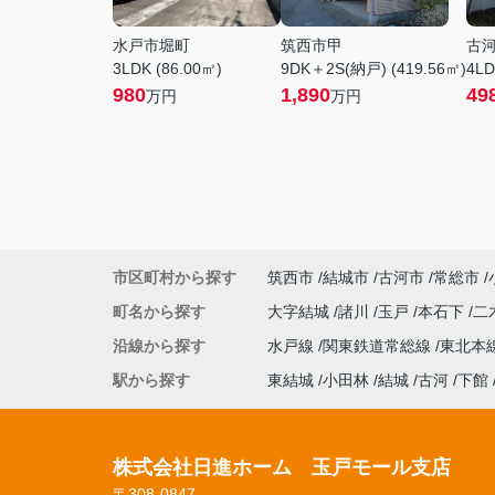
水戸市堀町
筑西市甲
古
3LDK (86.00㎡)
9DK＋2S(納戸) (419.56㎡)
4LD
980
1,890
49
万円
万円
市区町村から探す
筑西市
結城市
古河市
常総市
町名から探す
大字結城
諸川
玉戸
本石下
二
沿線から探す
水戸線
関東鉄道常総線
東北本
駅から探す
東結城
小田林
結城
古河
下館
株式会社日進ホーム 玉戸モール支店
〒308-0847