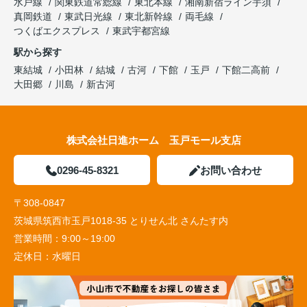
水戸線
関東鉄道常総線
東北本線
湘南新宿ライン宇須
真岡鉄道
東武日光線
東北新幹線
両毛線
つくばエクスプレス
東武宇都宮線
駅から探す
東結城
小田林
結城
古河
下館
玉戸
下館二高前
大田郷
川島
新古河
株式会社日進ホーム 玉戸モール支店
0296-45-8321
お問い合わせ
〒308-0847
茨城県筑西市玉戸1018-35 とりせん北 さんたす内
営業時間：
9:00～19:00
定休日：
水曜日