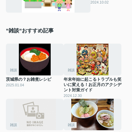
な学校？概要や特
2024.10.02
徴をご紹介！
”雑談”おすすめ記事
雑談
雑談
茨城県の？お雑煮レシピ
年末年始に起こるトラブルも笑
いに変える！お正月のアクシデ
2025.01.04
ント対策ガイド
2024.12.30
雑談
雑談