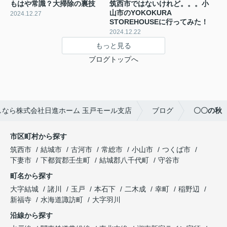
もはや常識？大掃除の裏技
筑西市ではないけれど。。。小
山市のYOKOKURA
2024.12.27
STOREHOUSEに行ってみた！
2024.12.22
もっと見る
ブログトップへ
なら株式会社日進ホーム 玉戸モール支店
ブログ
〇〇の秋
市区町村から探す
筑西市
結城市
古河市
常総市
小山市
つくば市
下妻市
下都賀郡壬生町
結城郡八千代町
守谷市
町名から探す
大字結城
諸川
玉戸
本石下
二木成
幸町
稲野辺
新福寺
水海道諏訪町
大字羽川
沿線から探す