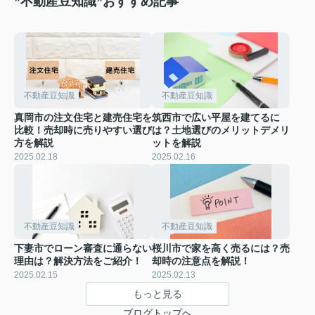
”不動産豆知識”おすすめ記事
不動産豆知識
不動産豆知識
真岡市の注文住宅と建売住宅を
筑西市で広い平屋を建てるに
比較！売却時に売りやすい選び
は？土地選びのメリットデメリ
方を解説
ットを解説
2025.02.18
2025.02.16
不動産豆知識
不動産豆知識
下妻市でローン審査に通らない
桜川市で家を高く売るには？売
理由は？解決方法をご紹介！
却時の注意点を解説！
2025.02.15
2025.02.13
もっと見る
ブログトップへ