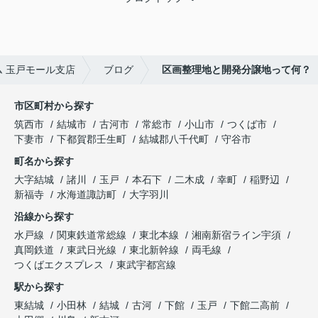
 玉戸モール支店
ブログ
区画整理地と開発分譲地って何？
市区町村から探す
筑西市
結城市
古河市
常総市
小山市
つくば市
下妻市
下都賀郡壬生町
結城郡八千代町
守谷市
町名から探す
大字結城
諸川
玉戸
本石下
二木成
幸町
稲野辺
新福寺
水海道諏訪町
大字羽川
沿線から探す
水戸線
関東鉄道常総線
東北本線
湘南新宿ライン宇須
真岡鉄道
東武日光線
東北新幹線
両毛線
つくばエクスプレス
東武宇都宮線
駅から探す
東結城
小田林
結城
古河
下館
玉戸
下館二高前