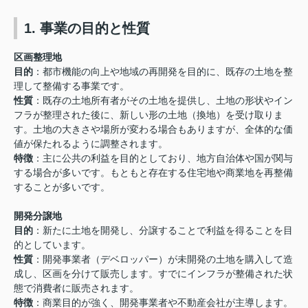
1. 事業の目的と性質
区画整理地
目的
：都市機能の向上や地域の再開発を目的に、既存の土地を整
理して整備する事業です。
性質
：既存の土地所有者がその土地を提供し、土地の形状やイン
フラが整理された後に、新しい形の土地（換地）を受け取りま
す。土地の大きさや場所が変わる場合もありますが、全体的な価
値が保たれるように調整されます。
特徴
：主に公共の利益を目的としており、地方自治体や国が関与
する場合が多いです。もともと存在する住宅地や商業地を再整備
することが多いです。
開発分譲地
目的
：新たに土地を開発し、分譲することで利益を得ることを目
的としています。
性質
：開発事業者（デベロッパー）が未開発の土地を購入して造
成し、区画を分けて販売します。すでにインフラが整備された状
態で消費者に販売されます。
特徴
：商業目的が強く、開発事業者や不動産会社が主導します。