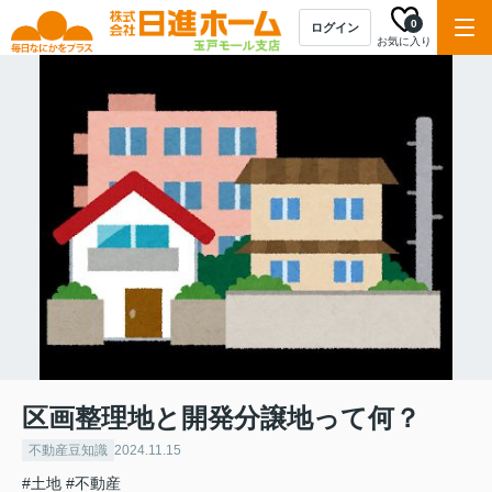
0
ログイン
お気に入り
区画整理地と開発分譲地って何？
不動産豆知識
2024.11.15
#土地
#不動産