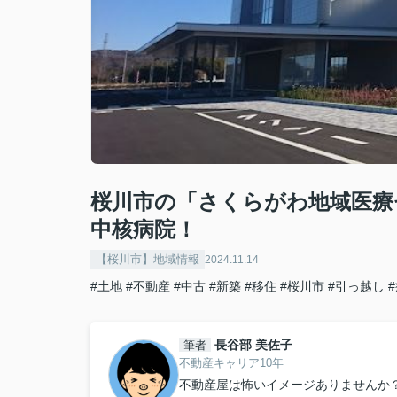
桜川市の「さくらがわ地域医療
中核病院！
【桜川市】地域情報
2024.11.14
#土地
#不動産
#中古
#新築
#移住
#桜川市
#引っ越し
長谷部 美佐子
筆者
不動産キャリア10年
不動産屋は怖いイメージありませんか