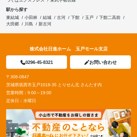
駅から探す
東結城
小田林
結城
古河
下館
玉戸
下館二高前
大田郷
川島
新古河
株式会社日進ホーム 玉戸モール支店
0296-45-8321
お問い合わせ
〒308-0847
茨城県筑西市玉戸1018-35 とりせん北 さんたす内
営業時間：
9:00～19:00
定休日：
水曜日