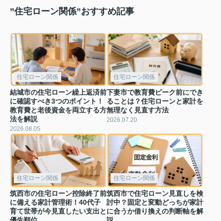
”住宅ローン関係”おすすめ記事
住宅ローン関係
住宅ローン関係
結城市の住宅ローン繰上返済前
下妻市で教育費ピーク前にでき
に確認すべき3つのポイント！
ることは？住宅ローンと家計を
教育費と老後資金を両立する方
無理なく見直す方法
法を解説
2026.07.20
2026.08.05
住宅ローン関係
住宅ローン関係
筑西市の住宅ローン控除終了前
筑西市で住宅ローン見直しを検
に備える家計管理術！40代子
討中？固定と変動どっちが家計
育て世帯が今見直したい支出と
に合うか借り換えの判断軸を解
優先順位
説