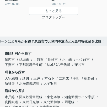
2026.07.08
2026.06.26
もっと見る
ブログトップへ
ローンはどちらがお得？筑西市で元利均等返済と元金均等返済を比較！
市区町村から探す
筑西市
結城市
古河市
常総市
小山市
つくば市
下妻市
下都賀郡壬生町
結城郡八千代町
守谷市
町名から探す
大字結城
諸川
玉戸
本石下
二木成
幸町
稲野辺
新福寺
水海道諏訪町
大字羽川
沿線から探す
水戸線
関東鉄道常総線
東北本線
湘南新宿ライン宇須
真岡鉄道
東武日光線
東北新幹線
両毛線
つくばエクスプレス
東武宇都宮線