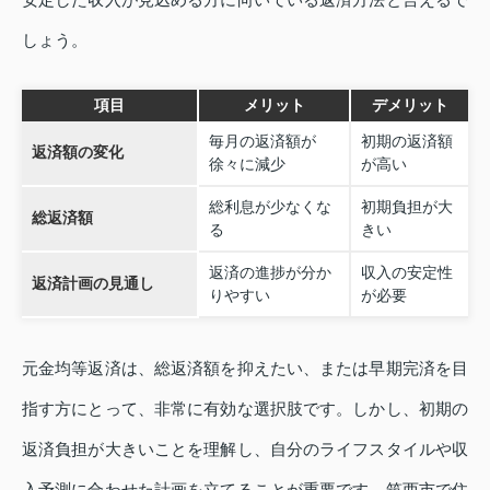
しょう。
項目
メリット
デメリット
毎月の返済額が
初期の返済額
返済額の変化
徐々に減少
が高い
総利息が少なくな
初期負担が大
総返済額
る
きい
返済の進捗が分か
収入の安定性
返済計画の見通し
りやすい
が必要
元金均等返済は、総返済額を抑えたい、または早期完済を目
指す方にとって、非常に有効な選択肢です。しかし、初期の
返済負担が大きいことを理解し、自分のライフスタイルや収
入予測に合わせた計画を立てることが重要です。筑西市で住