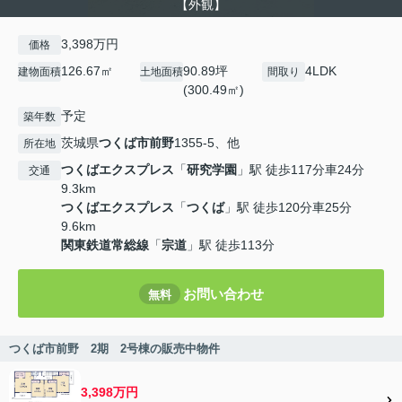
【外観】
3,398万円
価格
126.67㎡
90.89坪
4LDK
建物面積
土地面積
間取り
(300.49㎡)
予定
築年数
茨城県
つくば市
前野
1355-5、他
所在地
つくばエクスプレス
「
研究学園
」駅 徒歩117分車24分
交通
9.3km
つくばエクスプレス
「
つくば
」駅 徒歩120分車25分
9.6km
関東鉄道常総線
「
宗道
」駅 徒歩113分
お問い合わせ
無料
つくば市前野 2期 2号棟の販売中物件
3,398万円