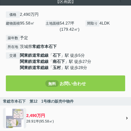
【区画図】
2,490万円
価格
95.58㎡
54.27坪
4LDK
建物面積
土地面積
間取り
(179.42㎡)
予定
築年数
茨城県
常総市
本石下
所在地
関東鉄道常総線
「
石下
」駅 徒歩5分
交通
関東鉄道常総線
「
南石下
」駅 徒歩27分
関東鉄道常総線
「
玉村
」駅 徒歩28分
お問い合わせ
無料
常総市本石下 第12 1号棟の販売中物件
2,490万円
28.91坪(95.58㎡)