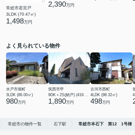
2,390
万円
常総市若宮戸
3LDK (70.47㎡)
1,498
万円
よく見られている物件
水戸市堀町
筑西市甲
古河市西町
3LDK (86.00㎡)
9DK＋2S(納戸) (419.56㎡)
4LDK (98.32㎡)
4
980
1,890
498
万円
万円
万円
常総市の物件一覧
石下駅
常総市本石下 第12 1号棟