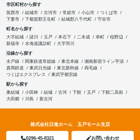
市区町村から探す
筑西市
結城市
古河市
常総市
小山市
つくば市
下妻市
下都賀郡壬生町
結城郡八千代町
守谷市
町名から探す
大字結城
諸川
玉戸
本石下
二木成
幸町
稲野辺
新福寺
水海道諏訪町
大字羽川
沿線から探す
水戸線
関東鉄道常総線
東北本線
湘南新宿ライン宇須
真岡鉄道
東武日光線
東北新幹線
両毛線
つくばエクスプレス
東武宇都宮線
駅から探す
東結城
小田林
結城
古河
下館
玉戸
下館二高前
大田郷
川島
新古河
株式会社日進ホーム 玉戸モール支店
0296-45-8321
お問い合わせ