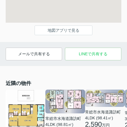
地図アプリで見る
メールで共有する
LINEで共有する
近隣の物件
常総市水海道諏訪町
4LDK (98.41㎡)
常総市水海道諏訪町
3
2,590
4LDK (98.81㎡)
万円